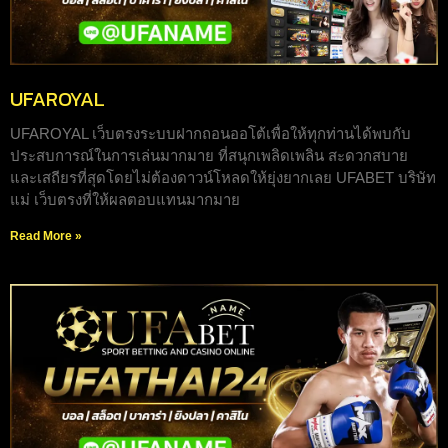
UFAROYAL
UFAROYAL เว็บตรงระบบฝากถอนออโต้เพื่อให้ทุกท่านได้พบกับ
ประสบการณ์ในการเล่นมากมาย ที่สนุกเพลิดเพลิน สะดวกสบาย
และเสถียรที่สุดโดยไม่ต้องดาวน์โหลดให้ยุ่งยากเลย UFABET บริษัท
แม่ เว็บตรงที่ให้ผลตอบแทนมากมาย
Read More »