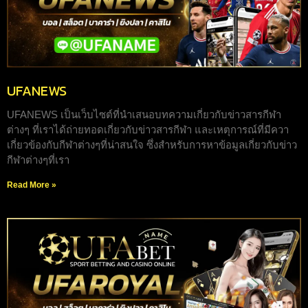
UFANEWS
UFANEWS เป็นเว็บไซต์ที่นำเสนอบทความเกี่ยวกับข่าวสารกีฬา
ต่างๆ ที่เราได้ถ่ายทอดเกี่ยวกับข่าวสารกีฬา และเหตุการณ์ที่มีควา
เกี่ยวข้องกับกีฬาต่างๆที่น่าสนใจ ซึ่งสำหรับการหาข้อมูลเกี่ยวกับข่าว
กีฬาต่างๆที่เรา
Read More »