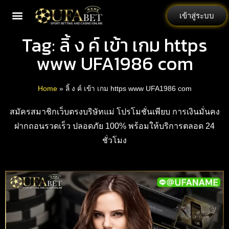
เข้าสู่ระบบ
Tag: ลิ้ ง ค์ เข้า เกม https
www UFA1986 com
Home
»
ลิ้ ง ค์ เข้า เกม https www UFA1986 com
สมัครสมาชิกเว็บตรงบริษัทแม่ โปรโมชั่นเพียบ การเงินมั่นคง
ฝากถอนรวดเร็ว ปลอดภัย 100% พร้อมให้บริการตลอด 24
ชั่วโมง