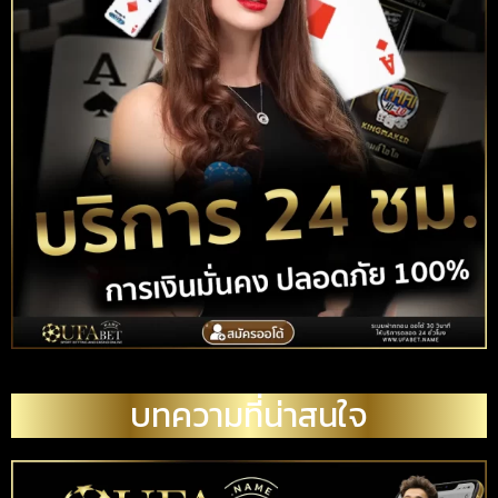
บทความที่น่าสนใจ