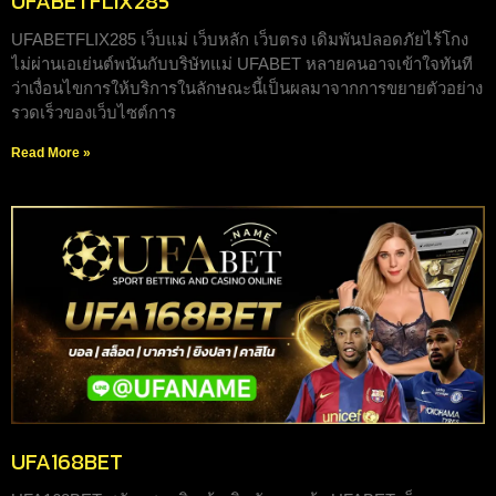
UFABETFLIX285
UFABETFLIX285 เว็บแม่ เว็บหลัก เว็บตรง เดิมพันปลอดภัยไร้โกง
ไม่ผ่านเอเย่นต์พนันกับบริษัทแม่ UFABET หลายคนอาจเข้าใจทันที
ว่าเงื่อนไขการให้บริการในลักษณะนี้เป็นผลมาจากการขยายตัวอย่าง
รวดเร็วของเว็บไซต์การ
Read More »
UFA168BET