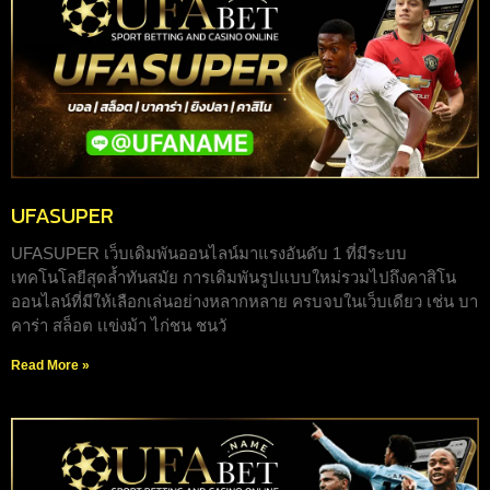
UFASUPER
UFASUPER เว็บเดิมพันออนไลน์มาแรงอันดับ 1 ที่มีระบบ
เทคโนโลยีสุดล้ำทันสมัย การเดิมพันรูปแบบใหม่รวมไปถึงคาสิโน
ออนไลน์ที่มีให้เลือกเล่นอย่างหลากหลาย ครบจบในเว็บเดียว เช่น บา
คาร่า สล็อต เเข่งม้า ไก่ชน ชนวั
Read More »