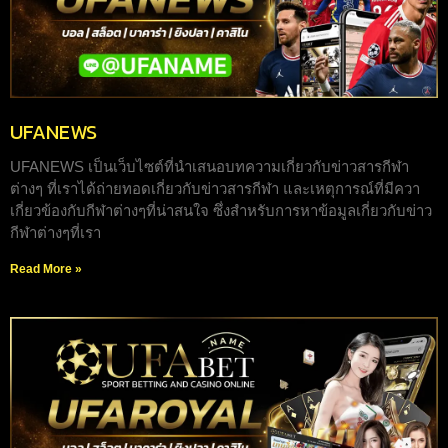
UFANEWS
UFANEWS เป็นเว็บไซต์ที่นำเสนอบทความเกี่ยวกับข่าวสารกีฬา
ต่างๆ ที่เราได้ถ่ายทอดเกี่ยวกับข่าวสารกีฬา และเหตุการณ์ที่มีควา
เกี่ยวข้องกับกีฬาต่างๆที่น่าสนใจ ซึ่งสำหรับการหาข้อมูลเกี่ยวกับข่าว
กีฬาต่างๆที่เรา
Read More »