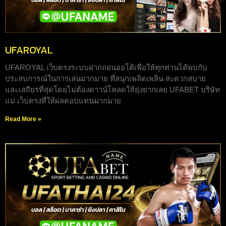
UFAROYAL
UFAROYAL เว็บตรงระบบฝากถอนออโต้เพื่อให้ทุกท่านได้พบกับ
ประสบการณ์ในการเล่นมากมาย ที่สนุกเพลิดเพลิน สะดวกสบาย
และเสถียรที่สุดโดยไม่ต้องดาวน์โหลดให้ยุ่งยากเลย UFABET บริษัท
แม่ เว็บตรงที่ให้ผลตอบแทนมากมาย
Read More »