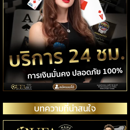
บทความที่น่าสนใจ