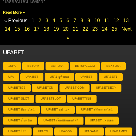
บอลออนไลน์ ได้ชื่อว่า
Read More »
« Previous
1
2
3
4
5
6
7
8
9
10
11
12
13
14
15
16
17
18
19
20
21
22
23
24
25
Next
»
UFABET
1UFA
BETUFA
BET UFA
BETUFA.COM
SEXYUFA
UFA
UFA.BET
UFA1 ยูฟ่าเบต
UFABET
UFABET1
UFABET877
UFABETCN
UFABET COM
UFABETSEXY
UFABET SLOT
UFABETSLOT
UFABETTING
UFABET ติดต่อไลน์
UFABET ยูฟ่าเบท
UFABET สมัครผ่านไลน์
UFABET เว็บพนัน
UFABET เว็บพนันออนไลน์
UFABET แทงบอล
UFABET ไลน์
UFACN
UFACOM
UFAGAME
UFAGAMES