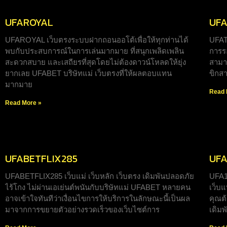
UFAROYAL
UFA
UFAROYAL เว็บตรงระบบฝากถอนออโต้เพื่อให้ทุกท่านได้
UFATH
พบกับประสบการณ์ในการเล่นมากมาย ที่สนุกเพลิดเพลิน
การร
สะดวกสบาย และเสถียรที่สุดโดยไม่ต้องดาวน์โหลดให้ยุ่ง
สามาร
ยากเลย UFABET บริษัทแม่ เว็บตรงที่ให้ผลตอบแทน
ขิกส
มากมาย
Read 
Read More »
UFABETFLIX285
UFA
UFABETFLIX285 เว็บแม่ เว็บหลัก เว็บตรง เดิมพันปลอดภัย
UFA1
ไร้โกง ไม่ผ่านเอเย่นต์พนันกับบริษัทแม่ UFABET หลายคน
เว็บแ
อาจเข้าใจทันทีว่าเงื่อนไขการให้บริการในลักษณะนี้เป็นผล
คุณต้
มาจากการขยายตัวอย่างรวดเร็วของเว็บไซต์การ
เดิมพ