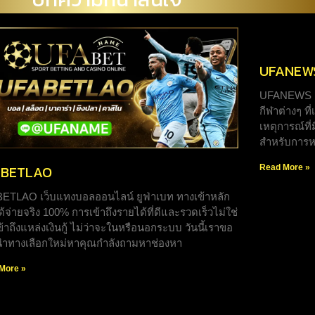
UFANEW
UFANEWS เป
กีฬาต่างๆ ที
เหตุการณ์ที่
สำหรับการหาข
ABETLAO
Read More »
ETLAO เว็บแทงบอลออนไลน์ ยูฟ่าเบท ทางเข้าหลัก
ด้จ่ายจริง 100% การเข้าถึงรายได้ที่ดีและรวดเร็วไม่ใช่
้าถึงแหล่งเงินกู้ ไม่ว่าจะในหรือนอกระบบ วันนี้เราขอ
ำทางเลือกใหม่หาคุณกำลังถามหาช่องหา
More »