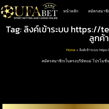
หน้าหลัก
สมัครสมาชิ
Tag: ลิงค์เข้าระบบ https:/
ลูกค้
Home
»
ลิงค์เข้าระบบ https:
สมัครสมาชิกเว็บตรงบริษัทแม่ โปรโมชั่