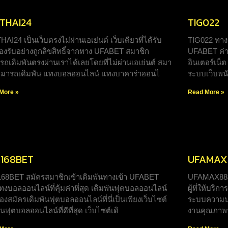
THAI24
TIG022
AI24 เป็นเว็บตรงไม่ผ่านเอเย่นต์ เว็บเดียวที่ได้รับ
TIG022 ทาง
องรับอย่างถูกลิขสิทธิ์จากทาง UFABET สมาชิก
UFABET ค่าย
ถเดิมพันตรงผ่านเราได้เลยโดยที่ไม่ผ่านเอเย่นต์ สมา
อินเตอร์เน็ต
ามารถเดิมพัน แทงบอลออนไลน์ แทงบาคาร่าออนไ
ระบบเว็บพนั
More »
Read More »
168BET
UFAMAX
68BET สมัครสมาชิกเข้าเดิมพันทางเข้า UFABET
UFAMAX888 หน
ทงบอลออนไลน์ที่คุ้มค่าที่สุด เดิมพันฟุตบอลออนไลน์
ผู้ที่ให้บริ
องสมัครเดิมพันฟุตบอลออนไลน์ที่นี่เป็นเพียงเว็บไซต์
ระบบความปลอด
ันฟุตบอลออนไลน์ที่ดีที่สุด เว็บไซต์เดิ
งานคุณภาพระ