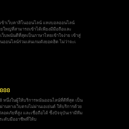
เข้าเว็บคาสิโนออนไลน์ แทงบอลออนไลน์
ใหญ่ที่สามารถเข้าได้เพียงมีมือถือและ
 เว็บพนันดีที่สุดเป็นภาษาไทยเข้าใจง่าย เข้าสู่
นออนไลน์ร่วมเล่นเกมดังยอดฮิต ไม่ว่าจะเ
888
ึ่งในผู้ให้บริการพนันออนไลน์ที่ดีที่สุด เป็น
การผ่านทางเว็บตรงไม่ผ่านเอเย่นต์ ให้บริการด้วย
ภัยที่สูง และเชื่อถือได้ ซึ่งปัจจุบันเรามีทีม
ดับมืออาชีพที่ให้บ