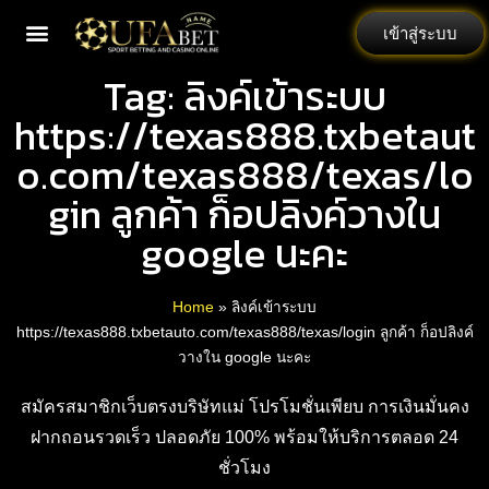
เข้าสู่ระบบ
Tag: ลิงค์เข้าระบบ
https://texas888.txbetaut
o.com/texas888/texas/lo
gin ลูกค้า ก็อปลิงค์วางใน
google นะคะ
Home
»
ลิงค์เข้าระบบ
https://texas888.txbetauto.com/texas888/texas/login ลูกค้า ก็อปลิงค์
วางใน google นะคะ
สมัครสมาชิกเว็บตรงบริษัทแม่ โปรโมชั่นเพียบ การเงินมั่นคง
ฝากถอนรวดเร็ว ปลอดภัย 100% พร้อมให้บริการตลอด 24
ชั่วโมง