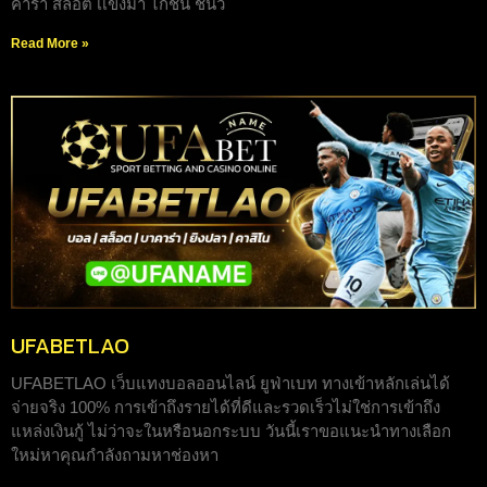
คาร่า สล็อต เเข่งม้า ไก่ชน ชนวั
Read More »
UFABETLAO
UFABETLAO เว็บแทงบอลออนไลน์ ยูฟ่าเบท ทางเข้าหลักเล่นได้
จ่ายจริง 100% การเข้าถึงรายได้ที่ดีและรวดเร็วไม่ใช่การเข้าถึง
แหล่งเงินกู้ ไม่ว่าจะในหรือนอกระบบ วันนี้เราขอแนะนำทางเลือก
ใหม่หาคุณกำลังถามหาช่องหา