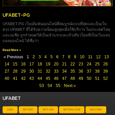
UFABET-PG
UFABET-PG เว็บเดิมพันออนไลน์ที่สมบูรณ์แบบที่สุดและเป็นเว็บ
ตรง UFABET ที่ได้รับความนิยมสูงสุดเมื่อใช้บริการ ในประเทศไทย
และเอเชีย ถูกกำหนดให้เป็นเจ้าแรกและเจ้าเดียวโดยที่เป็นเว็บแทง
บอลออนไลน์ ได้ชื่อว่า
Read More »
« Previous
1
2
3
4
5
6
7
8
9
10
11
12
13
14
15
16
17
18
19
20
21
22
23
24
25
26
27
28
29
30
31
32
33
34
35
36
37
38
39
40
41
42
43
44
45
46
47
48
49
50
51
52
53
54
55
Next »
UFABET
1UFA
BETUFA
BET UFA
BETUFA.COM
SEXYUFA