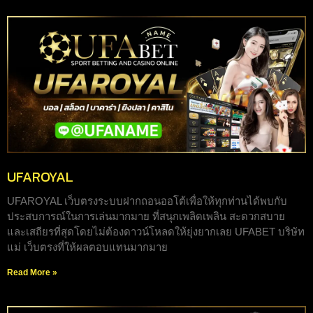
UFAROYAL
UFAROYAL เว็บตรงระบบฝากถอนออโต้เพื่อให้ทุกท่านได้พบกับ
ประสบการณ์ในการเล่นมากมาย ที่สนุกเพลิดเพลิน สะดวกสบาย
และเสถียรที่สุดโดยไม่ต้องดาวน์โหลดให้ยุ่งยากเลย UFABET บริษัท
แม่ เว็บตรงที่ให้ผลตอบแทนมากมาย
Read More »