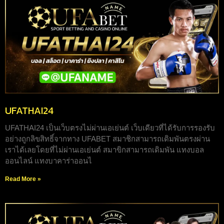
UFATHAI24
UFATHAI24 เป็นเว็บตรงไม่ผ่านเอเย่นต์ เว็บเดียวที่ได้รับการรองรับ
อย่างถูกลิขสิทธิ์จากทาง UFABET สมาชิกสามารถเดิมพันตรงผ่าน
เราได้เลยโดยที่ไม่ผ่านเอเย่นต์ สมาขิกสามารถเดิมพัน แทงบอล
ออนไลน์ แทงบาคาร่าออนไ
Read More »