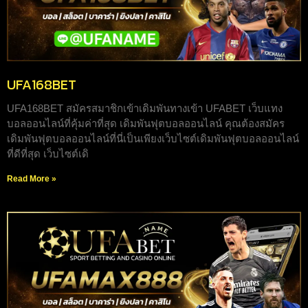
UFA168BET
UFA168BET สมัครสมาชิกเข้าเดิมพันทางเข้า UFABET เว็บแทง
บอลออนไลน์ที่คุ้มค่าที่สุด เดิมพันฟุตบอลออนไลน์ คุณต้องสมัคร
เดิมพันฟุตบอลออนไลน์ที่นี่เป็นเพียงเว็บไซต์เดิมพันฟุตบอลออนไลน์
ที่ดีที่สุด เว็บไซต์เดิ
Read More »