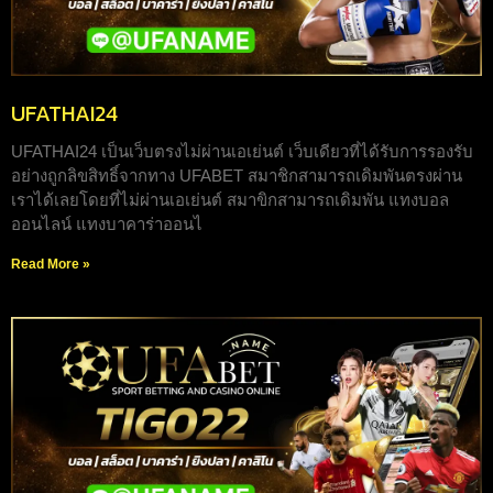
UFATHAI24
UFATHAI24 เป็นเว็บตรงไม่ผ่านเอเย่นต์ เว็บเดียวที่ได้รับการรองรับ
อย่างถูกลิขสิทธิ์จากทาง UFABET สมาชิกสามารถเดิมพันตรงผ่าน
เราได้เลยโดยที่ไม่ผ่านเอเย่นต์ สมาขิกสามารถเดิมพัน แทงบอล
ออนไลน์ แทงบาคาร่าออนไ
Read More »