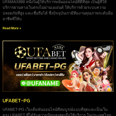
UFAMAX888 หนึ่งในผู้ให้บริการพนันออนไลน์ที่ดีที่สุด เป็นผู้ที่ให้
บริการผ่านทางเว็บตรงไม่ผ่านเอเย่นต์ ให้บริการด้วยระบบความ
ปลอดภัยที่สูง และเชื่อถือได้ ซึ่งปัจจุบันเรามีทีมงานคุณภาพระดับมือ
อาชีพที่ให้บ
Read More »
UFABET-PG
UFABET-PG เว็บเดิมพันออนไลน์ที่สมบูรณ์แบบที่สุดและเป็นเว็บ
ตรง UFABET ที่ได้รับความนิยมสูงสุดเมื่อใช้บริการ ในประเทศไทย