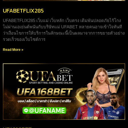
UFABETFLIX285
UFABETFLIX285 เว็บแม่ เว็บหลัก เว็บตรง เดิมพันปลอดภัยไร้โกง
ไม่ผ่านเอเย่นต์พนันกับบริษัทแม่ UFABET หลายคนอาจเข้าใจทันที
ว่าเงื่อนไขการให้บริการในลักษณะนี้เป็นผลมาจากการขยายตัวอย่าง
รวดเร็วของเว็บไซต์การ
Read More »