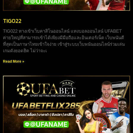
TIG022
TIG022 ทางเข้าเว็บคาสิโนออนไลน์ แทงบอลออนไลน์ UFABET
ค่ายใหญ่ที่สามารถเข้าได้เพียงมีมือถือและอินเตอร์เน็ต เว็บพนันดี
ที่สุดเป็นภาษาไทยเข้าใจง่าย เข้าสู่ระบบเว็บพนันออนไลน์ร่วมเล่น
เกมดังยอดฮิต ไม่ว่าจะเ
Read More »