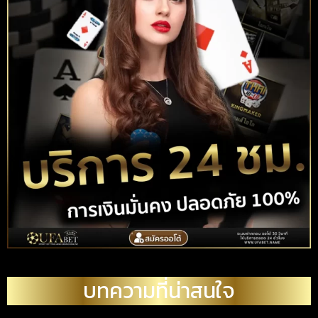
บทความที่น่าสนใจ