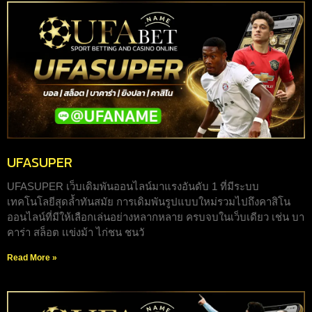
UFASUPER
UFASUPER เว็บเดิมพันออนไลน์มาแรงอันดับ 1 ที่มีระบบ
เทคโนโลยีสุดล้ำทันสมัย การเดิมพันรูปแบบใหม่รวมไปถึงคาสิโน
ออนไลน์ที่มีให้เลือกเล่นอย่างหลากหลาย ครบจบในเว็บเดียว เช่น บา
คาร่า สล็อต เเข่งม้า ไก่ชน ชนวั
Read More »