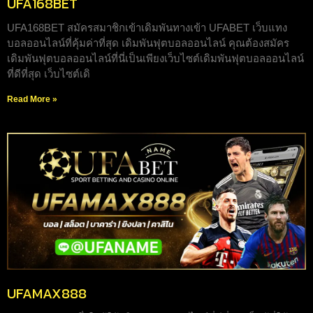
UFA168BET
UFA168BET สมัครสมาชิกเข้าเดิมพันทางเข้า UFABET เว็บแทง
บอลออนไลน์ที่คุ้มค่าที่สุด เดิมพันฟุตบอลออนไลน์ คุณต้องสมัคร
เดิมพันฟุตบอลออนไลน์ที่นี่เป็นเพียงเว็บไซต์เดิมพันฟุตบอลออนไลน์
ที่ดีที่สุด เว็บไซต์เดิ
Read More »
UFAMAX888