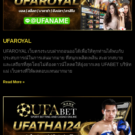
UFAROYAL
UFAROYAL เว็บตรงระบบฝากถอนออโต้เพื่อให้ทุกท่านได้พบกับ
ประสบการณ์ในการเล่นมากมาย ที่สนุกเพลิดเพลิน สะดวกสบาย
และเสถียรที่สุดโดยไม่ต้องดาวน์โหลดให้ยุ่งยากเลย UFABET บริษัท
แม่ เว็บตรงที่ให้ผลตอบแทนมากมาย
Read More »