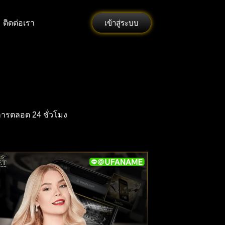
ติดต่อเรา
เข้าสู่ระบบ
การตลอด 24 ชั่วโมง