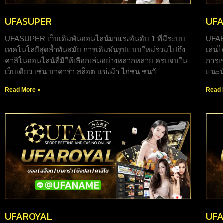
UFASUPER
UF
UFASUPER เว็บเดิมพันออนไลน์มาแรงอันดับ 1 ที่มีระบบ
UFAB
เทคโนโลยีสุดล้ำทันสมัย การเดิมพันรูปแบบใหม่รวมไปถึง
เล่นไ
คาสิโนออนไลน์ที่มีให้เลือกเล่นอย่างหลากหลาย ครบจบใน
การเข
เว็บเดียว เช่น บาคาร่า สล็อต เเข่งม้า ไก่ชน ชนวั
แนะน
Read More »
Read 
UFAROYAL
UFA