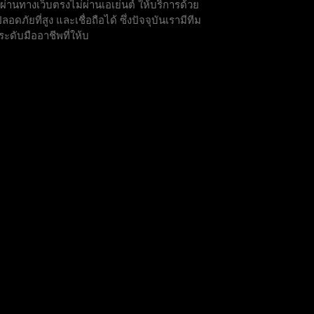
การผ่านทางเว็บตรงไม่ผ่านเอเย่นต์ ให้บริการด้วย
ภัยที่สูง และเชื่อถือได้ ซึ่งปัจจุบันเรามีทีม
ดับมืออาชีพที่ให้บ