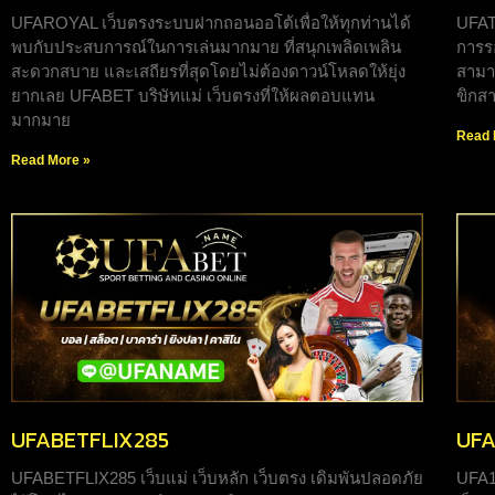
UFAROYAL เว็บตรงระบบฝากถอนออโต้เพื่อให้ทุกท่านได้
UFATH
พบกับประสบการณ์ในการเล่นมากมาย ที่สนุกเพลิดเพลิน
การร
สะดวกสบาย และเสถียรที่สุดโดยไม่ต้องดาวน์โหลดให้ยุ่ง
สามาร
ยากเลย UFABET บริษัทแม่ เว็บตรงที่ให้ผลตอบแทน
ขิกส
มากมาย
Read 
Read More »
UFABETFLIX285
UFA
UFABETFLIX285 เว็บแม่ เว็บหลัก เว็บตรง เดิมพันปลอดภัย
UFA1