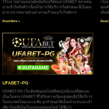
ไร้โกง ไม่ผ่านเอเย่นต์พนันกับบริษัทแม่ UFABET หลายคน
เว็บแ
อาจเข้าใจทันทีว่าเงื่อนไขการให้บริการในลักษณะนี้เป็นผล
คุณต้
มาจากการขยายตัวอย่างรวดเร็วของเว็บไซต์การ
เดิมพ
Read More »
Read 
UFABET-PG
UFABET-PG เว็บเดิมพันออนไลน์ที่สมบูรณ์แบบที่สุดและ
เป็นเว็บตรง UFABET ที่ได้รับความนิยมสูงสุดเมื่อใช้บริการ
ในประเทศไทยและเอเชีย ถูกกำหนดให้เป็นเจ้าแรกและเจ้า
เดียวโดยที่เป็นเว็บแทงบอลออนไลน์ ได้ชื่อว่า