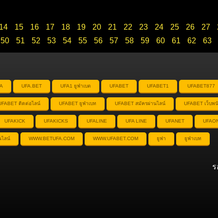
14
15
16
17
18
19
20
21
22
23
24
25
26
27
50
51
52
53
54
55
56
57
58
59
60
61
62
63
A
UFA.BET
UFA1 ยูฟ่าเบต
UFABET
UFABET1
UFABET877
UFABET ติดต่อไลน์
UFABET ยูฟ่าเบท
UFABET สมัครผ่านไลน์
UFABET เว็บพน
UFAKICK
UFAKICKS
UFALINE
UFA LINE
UFANET
UFAO
นไลน์
WWW.BETUFA.COM
WWW.UFABET.COM
ยูฟา
ยูฟ่าเบท
ร