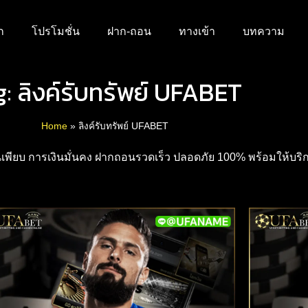
ก
โปรโมชั่น
ฝาก-ถอน
ทางเข้า
บทความ
: ลิงค์รับทรัพย์ UFABET
Home
»
ลิงค์รับทรัพย์ UFABET
นเพียบ การเงินมั่นคง ฝากถอนรวดเร็ว ปลอดภัย 100% พร้อมให้บริ