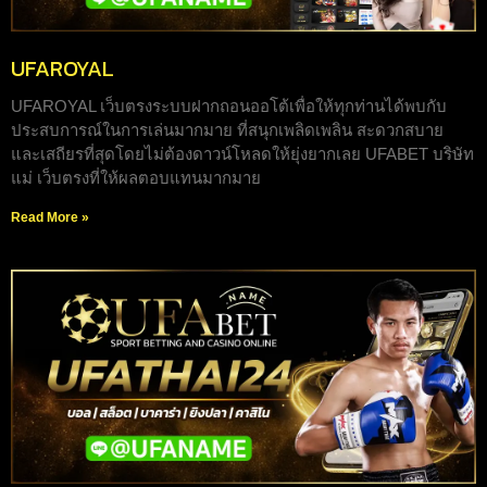
UFAROYAL
UFAROYAL เว็บตรงระบบฝากถอนออโต้เพื่อให้ทุกท่านได้พบกับ
ประสบการณ์ในการเล่นมากมาย ที่สนุกเพลิดเพลิน สะดวกสบาย
และเสถียรที่สุดโดยไม่ต้องดาวน์โหลดให้ยุ่งยากเลย UFABET บริษัท
แม่ เว็บตรงที่ให้ผลตอบแทนมากมาย
Read More »