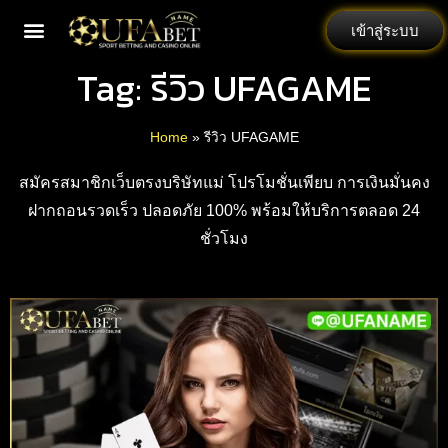
เข้าสู่ระบบ
Tag: รีวิว UFAGAME
Home
»
รีวิว UFAGAME
สมัครสมาชิกเว็บตรงบริษัทแม่ โปรโมชั่นเพียบ การเงินมั่นคง
ฝากถอนรวดเร็ว ปลอดภัย 100% พร้อมให้บริการตลอด 24
ชั่วโมง