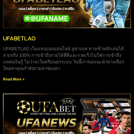
UFABETLAO
UFABETLAO เว็บแทงบอลออนไลน์ ยูฟ่าเบท ทางเข้าหลักเล่นได้
จ่ายจริง 100% การเข้าถึงรายได้ที่ดีและรวดเร็วไม่ใช่การเข้าถึง
แหล่งเงินกู้ ไม่ว่าจะในหรือนอกระบบ วันนี้เราขอแนะนำทางเลือก
ใหม่หาคุณกำลังถามหาช่องหา
Read More »