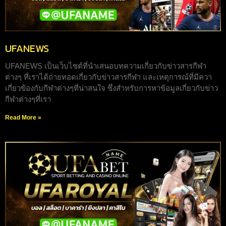
UFANEWS
UFANEWS เป็นเว็บไซต์ที่นำเสนอบทความเกี่ยวกับข่าวสารกีฬา
ต่างๆ ที่เราได้ถ่ายทอดเกี่ยวกับข่าวสารกีฬา และเหตุการณ์ที่มีควา
เกี่ยวข้องกับกีฬาต่างๆที่น่าสนใจ ซึ่งสำหรับการหาข้อมูลเกี่ยวกับข่าว
กีฬาต่างๆที่เรา
Read More »