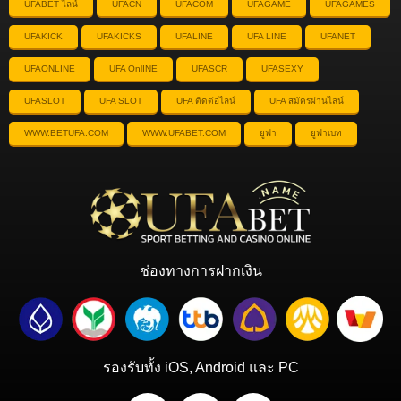
UFABET ไลน์
UFACN
UFACOM
UFAGAME
UFAGAMES
UFAKICK
UFAKICKS
UFALINE
UFA LINE
UFANET
UFAONLINE
UFA OnlINE
UFASCR
UFASEXY
UFASLOT
UFA SLOT
UFA ติดต่อไลน์
UFA สมัครผ่านไลน์
WWW.BETUFA.COM
WWW.UFABET.COM
ยูฟา
ยูฟ่าเบท
ช่องทางการฝากเงิน
รองรับทั้ง iOS, Android และ PC