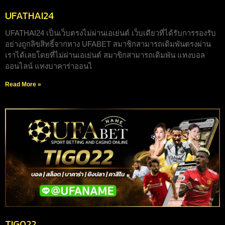
UFATHAI24
UFATHAI24 เป็นเว็บตรงไม่ผ่านเอเย่นต์ เว็บเดียวที่ได้รับการรองรับ
อย่างถูกลิขสิทธิ์จากทาง UFABET สมาชิกสามารถเดิมพันตรงผ่าน
เราได้เลยโดยที่ไม่ผ่านเอเย่นต์ สมาขิกสามารถเดิมพัน แทงบอล
ออนไลน์ แทงบาคาร่าออนไ
Read More »
TIG022