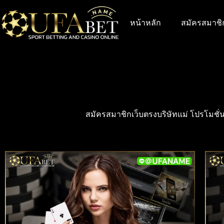
หน้าหลัก
สมัครสมาชิ
สมัครสมาชิกเว็บตรงบริษัทแม่ โปรโมชั่