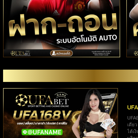
UFA
UFAB
เดีย
ได้เง