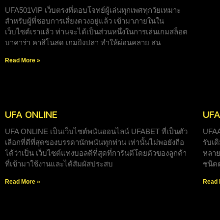
UFA501VIP เว็บตรงที่ตอบโจทย์ผู้เล่นทุกเพศทุกวัยเหมาะ
สำหรับผู้ที่ชอบการเสี่ยงดวงอยู่แล้ว เข้ามาภายในใน
เว็บไซต์เราแล้ว ท่านจะได้เป็นส่วนหนึ่งในการเล่นเกมสล็อต
บาคาร่า คาสิโนสด เกมยิงปลา ทำให้ผ่อนคลาย สน
Read More »
UFA ONLINE
UFA
UFA ONLINE เป็นเว็บไซต์พนันออนไลน์ UFABET ที่เป็นตัว
UFAA
เลือกที่ดีที่สุดของบรรดานักพนันทุกท่าน เท่านั้นไม่พอยังถือ
รับเ
ได้ว่าเป็น เว็บไซต์แทงบอลดีที่สุดที่การันตีโดยตัวของลูกค้า
หลายร
ที่เข้ามาใช้งานและได้สัมผัสประสบ
ชนิด
Read More »
Read 