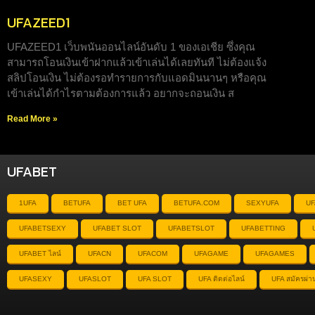
UFAZEED1
UFAZEED1 เว็บพนันออนไลน์อันดับ 1 ของเอเชีย ซึ่งคุณ
สามารถโอนเงินเข้าฝากแล้วเข้าเล่นได้เลยทันที ไม่ต้องแจ้ง
สลิปโอนเงิน ไม่ต้องรอทำรายการกับแอดมินนานๆ หรือคุณ
เข้าเล่นได้กำไรตามต้องการแล้ว อยากจะถอนเงิน ส
Read More »
UFABET
1UFA
BETUFA
BET UFA
BETUFA.COM
SEXYUFA
UF
UFABETSEXY
UFABET SLOT
UFABETSLOT
UFABETTING
UFABET ไลน์
UFACN
UFACOM
UFAGAME
UFAGAMES
UFASEXY
UFASLOT
UFA SLOT
UFA ติดต่อไลน์
UFA สมัครผ่า