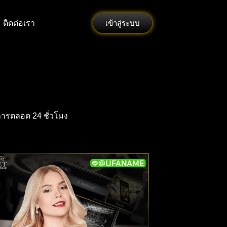
ติดต่อเรา
เข้าสู่ระบบ
การตลอด 24 ชั่วโมง