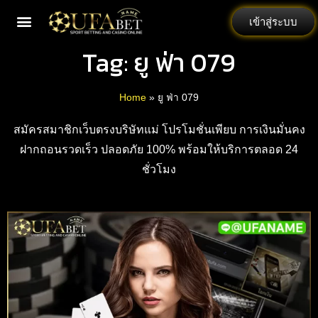
เข้าสู่ระบบ
Tag: ยู ฟ่า 079
Home
»
ยู ฟ่า 079
สมัครสมาชิกเว็บตรงบริษัทแม่ โปรโมชั่นเพียบ การเงินมั่นคง
ฝากถอนรวดเร็ว ปลอดภัย 100% พร้อมให้บริการตลอด 24
ชั่วโมง