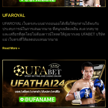
UFAROYAL
UFAROYAL เว็บตรงระบบฝากถอนออโต้เพื่อให้ทุกท่านได้พบกับ
ประสบการณ์ในการเล่นมากมาย ที่สนุกเพลิดเพลิน สะดวกสบาย
และเสถียรที่สุดโดยไม่ต้องดาวน์โหลดให้ยุ่งยากเลย UFABET บริษัท
แม่ เว็บตรงที่ให้ผลตอบแทนมากมาย
Read More »