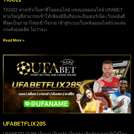
TIG022 ทางเข้าเว็บคาสิโนออนไลน์ แทงบอลออนไลน์ UFABET
ค่ายใหญ่ที่สามารถเข้าได้เพียงมีมือถือและอินเตอร์เน็ต เว็บพนันดี
ที่สุดเป็นภาษาไทยเข้าใจง่าย เข้าสู่ระบบเว็บพนันออนไลน์ร่วมเล่น
เกมดังยอดฮิต ไม่ว่าจะเ
Read More »
UFABETFLIX285
UFABETFLIX285 เว็บแม่ เว็บหลัก เว็บตรง เดิมพันปลอดภัยไร้โกง