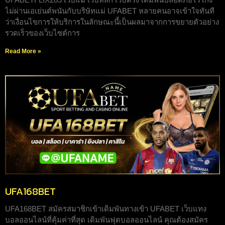
ไม่ผ่านเอเย่นต์พนันกับบริษัทแม่ UFABET หลายคนอาจเข้าใจทันที
ว่าเงื่อนไขการให้บริการในลักษณะนี้เป็นผลมาจากการขยายตัวอย่าง
รวดเร็วของเว็บไซต์การ
Read More »
UFA168BET
UFA168BET สมัครสมาชิกเข้าเดิมพันทางเข้า UFABET เว็บแทง
บอลออนไลน์ที่คุ้มค่าที่สุด เดิมพันฟุตบอลออนไลน์ คุณต้องสมัคร