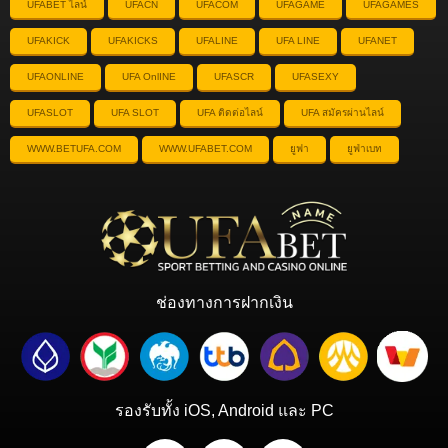
UFABET ไลน์
UFACN
UFACOM
UFAGAME
UFAGAMES
UFAKICK
UFAKICKS
UFALINE
UFA LINE
UFANET
UFAONLINE
UFA OnlINE
UFASCR
UFASEXY
UFASLOT
UFA SLOT
UFA ติดต่อไลน์
UFA สมัครผ่านไลน์
WWW.BETUFA.COM
WWW.UFABET.COM
ยูฟา
ยูฟ่าเบท
ช่องทางการฝากเงิน
รองรับทั้ง iOS, Android และ PC