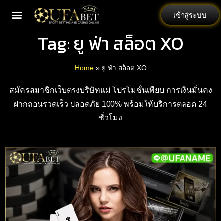
เข้าสู่ระบบ
Tag: ยู ฟ่า สล็อต XO
Home
»
ยู ฟ่า สล็อต XO
สมัครสมาชิกเว็บตรงบริษัทแม่ โปรโมชั่นเพียบ การเงินมั่นคง
ฝากถอนรวดเร็ว ปลอดภัย 100% พร้อมให้บริการตลอด 24
ชั่วโมง