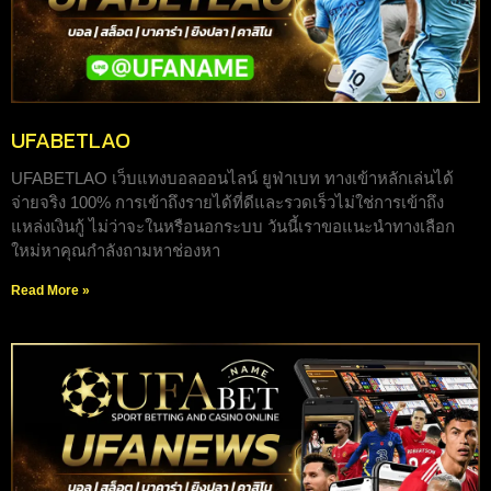
UFABETLAO
UFABETLAO เว็บแทงบอลออนไลน์ ยูฟ่าเบท ทางเข้าหลักเล่นได้
จ่ายจริง 100% การเข้าถึงรายได้ที่ดีและรวดเร็วไม่ใช่การเข้าถึง
แหล่งเงินกู้ ไม่ว่าจะในหรือนอกระบบ วันนี้เราขอแนะนำทางเลือก
ใหม่หาคุณกำลังถามหาช่องหา
Read More »