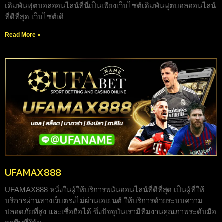
เดิมพันฟุตบอลออนไลน์ที่นี่เป็นเพียงเว็บไซต์เดิมพันฟุตบอลออนไลน์
ที่ดีที่สุด เว็บไซต์เดิ
Read More »
UFAMAX888
UFAMAX888 หนึ่งในผู้ให้บริการพนันออนไลน์ที่ดีที่สุด เป็นผู้ที่ให้
บริการผ่านทางเว็บตรงไม่ผ่านเอเย่นต์ ให้บริการด้วยระบบความ
ปลอดภัยที่สูง และเชื่อถือได้ ซึ่งปัจจุบันเรามีทีมงานคุณภาพระดับมือ