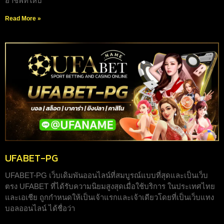
อาชีพที่ให้บ
Read More »
UFABET-PG
UFABET-PG เว็บเดิมพันออนไลน์ที่สมบูรณ์แบบที่สุดและเป็นเว็บ
ตรง UFABET ที่ได้รับความนิยมสูงสุดเมื่อใช้บริการ ในประเทศไทย
และเอเชีย ถูกกำหนดให้เป็นเจ้าแรกและเจ้าเดียวโดยที่เป็นเว็บแทง
บอลออนไลน์ ได้ชื่อว่า