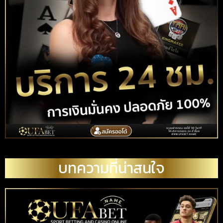
บทความที่น่าสนใจ