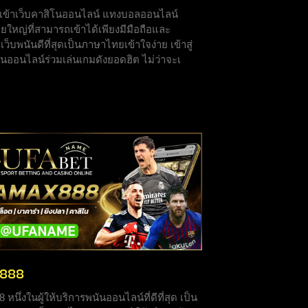
เข้าเว็บคาสิโนออนไลน์ แทงบอลออนไลน์
ใหญ่ที่สามารถเข้าได้เพียงมีมือถือและ
 เว็บพนันดีที่สุดเป็นภาษาไทยเข้าใจง่าย เข้าสู่
นออนไลน์ร่วมเล่นเกมดังยอดฮิต ไม่ว่าจะเ
888
ึ่งในผู้ให้บริการพนันออนไลน์ที่ดีที่สุด เป็น