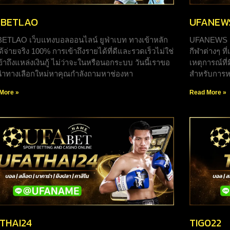
ABETLAO
UFANEW
ETLAO เว็บแทงบอลออนไลน์ ยูฟ่าเบท ทางเข้าหลัก
UFANEWS เป
ด้จ่ายจริง 100% การเข้าถึงรายได้ที่ดีและรวดเร็วไม่ใช่
กีฬาต่างๆ ที
้าถึงแหล่งเงินกู้ ไม่ว่าจะในหรือนอกระบบ วันนี้เราขอ
เหตุการณ์ที่
ำทางเลือกใหม่หาคุณกำลังถามหาช่องหา
สำหรับการหาข
More »
Read More »
THAI24
TIG022