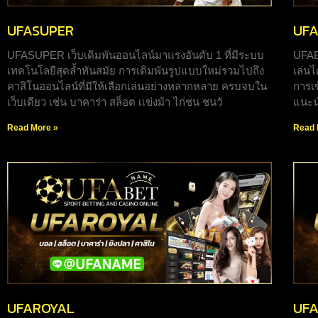
UFASUPER
UF
UFASUPER เว็บเดิมพันออนไลน์มาแรงอันดับ 1 ที่มีระบบ
UFAB
เทคโนโลยีสุดล้ำทันสมัย การเดิมพันรูปแบบใหม่รวมไปถึง
เล่นไ
คาสิโนออนไลน์ที่มีให้เลือกเล่นอย่างหลากหลาย ครบจบใน
การเข
เว็บเดียว เช่น บาคาร่า สล็อต เเข่งม้า ไก่ชน ชนวั
แนะน
Read More »
Read 
UFAROYAL
UFA