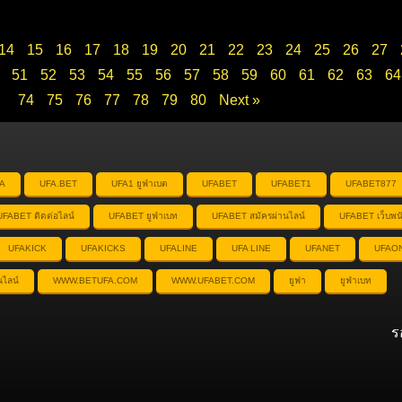
14
15
16
17
18
19
20
21
22
23
24
25
26
27
51
52
53
54
55
56
57
58
59
60
61
62
63
64
74
75
76
77
78
79
80
Next »
A
UFA.BET
UFA1 ยูฟ่าเบต
UFABET
UFABET1
UFABET877
UFABET ติดต่อไลน์
UFABET ยูฟ่าเบท
UFABET สมัครผ่านไลน์
UFABET เว็บพน
UFAKICK
UFAKICKS
UFALINE
UFA LINE
UFANET
UFAO
นไลน์
WWW.BETUFA.COM
WWW.UFABET.COM
ยูฟา
ยูฟ่าเบท
ร