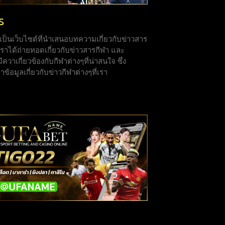
S
็นเว็บไซต์ที่นำเสนอบทความเกี่ยวกับข่าวสาร
่เราได้ถ่ายทอดเกี่ยวกับข่าวสารกีฬา และ
มีควาเกี่ยวข้องกับกีฬาต่างๆที่น่าสนใจ ซึ่ง
้อมูลเกี่ยวกับข่าวกีฬาต่างๆที่เรา