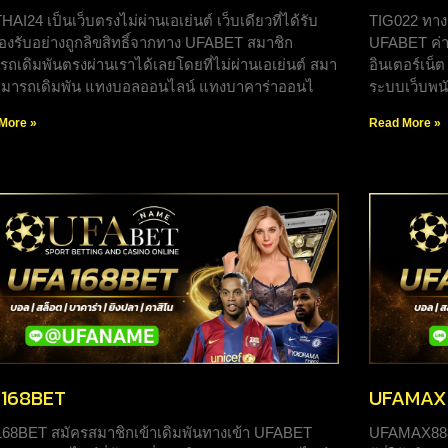
AI24 เป็นเว็บตรงไม่ผ่านเอเย่นต์ เว็บเดียวที่ได้รับ
TIG022 ทาง
องรับอย่างถูกลิขสิทธิ์จากทาง UFABET สมาชิก
UFABET ค่าย
ถเดิมพันตรงผ่านเราได้เลยโดยที่ไม่ผ่านเอเย่นต์ สมา
อินเตอร์เน็ต
ามารถเดิมพัน แทงบอลออนไลน์ แทงบาคาร่าออนไ
ระบบเว็บพนั
More »
Read More »
168BET
UFAMAX
68BET สมัครสมาชิกเข้าเดิมพันทางเข้า UFABET
UFAMAX888 หน