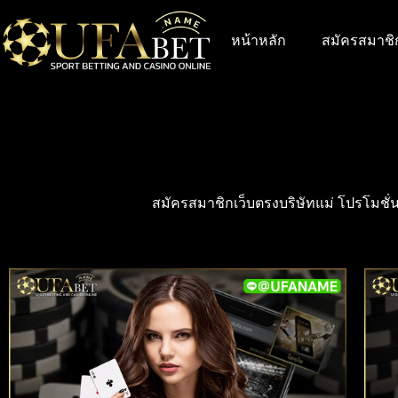
หน้าหลัก
สมัครสมาชิ
สมัครสมาชิกเว็บตรงบริษัทแม่ โปรโมชั่