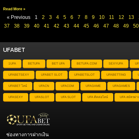
Read More »
« Previous
1
2
3
4
5
6
7
8
9
10
11
12
13
37
38
39
40
41
42
43
44
45
46
47
48
49
50
UFABET
1UFA
BETUFA
BET UFA
BETUFA.COM
SEXYUFA
UF
UFABETSEXY
UFABET SLOT
UFABETSLOT
UFABETTING
UFABET ไลน์
UFACN
UFACOM
UFAGAME
UFAGAMES
UFASEXY
UFASLOT
UFA SLOT
UFA ติดต่อไลน์
UFA สมัครผ่า
ช่องทางการฝากเงิน