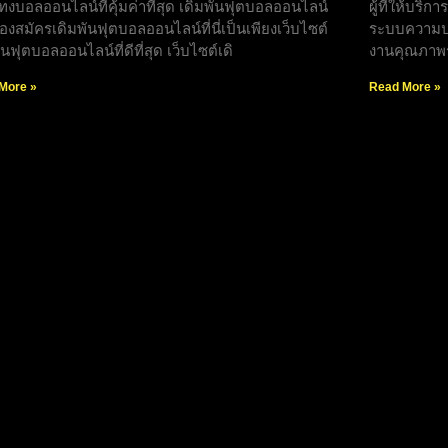
ทงบอลออนไลน์ที่คุ้มค่าที่สุด เดิมพันฟุตบอลออนไลน์
ผู้ที่ให้บริ
องสมัครเดิมพันฟุตบอลออนไลน์ที่นี่เป็นเพียงเว็บไซต์
ระบบความปลอด
ันฟุตบอลออนไลน์ที่ดีที่สุด เว็บไซต์เดิ
งานคุณภาพระ
More »
Read More »