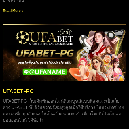
อาชีพที่ให้บ
Read More »
UFABET-PG
UFABET-PG เว็บเดิมพันออนไลน์ที่สมบูรณ์แบบที่สุดและเป็นเว็บ
ตรง UFABET ที่ได้รับความนิยมสูงสุดเมื่อใช้บริการ ในประเทศไทย
และเอเชีย ถูกกำหนดให้เป็นเจ้าแรกและเจ้าเดียวโดยที่เป็นเว็บแทง
บอลออนไลน์ ได้ชื่อว่า