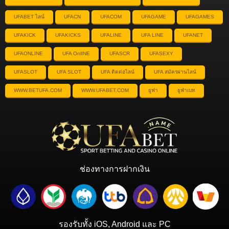
UFABET ไลน์
UFACN
UFACOM
UFAGAME
UFAGAMES
UFAKICK
UFAKICKS
UFALINE
UFA LINE
UFANET
UFAONLINE
UFA OnlINE
UFASCR
UFASEXY
UFASLOT
UFA SLOT
UFA ติดต่อไลน์
UFA สมัครผ่านไลน์
WWW.BETUFA.COM
WWW.UFABET.COM
ยูฟา
ยูฟ่าเบท
ช่องทางการฝากเงิน
รองรับทั้ง iOS, Android และ PC