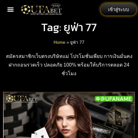
เข้าสู่ระบบ
Tag: ยูฟ่า 77
Home
»
ยูฟ่า 77
สมัครสมาชิกเว็บตรงบริษัทแม่ โปรโมชั่นเพียบ การเงินมั่นคง
ฝากถอนรวดเร็ว ปลอดภัย 100% พร้อมให้บริการตลอด 24
ชั่วโมง