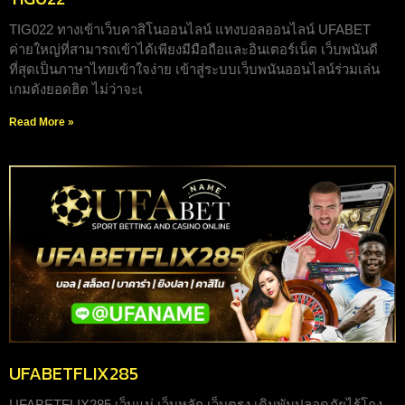
TIG022 ทางเข้าเว็บคาสิโนออนไลน์ แทงบอลออนไลน์ UFABET
ค่ายใหญ่ที่สามารถเข้าได้เพียงมีมือถือและอินเตอร์เน็ต เว็บพนันดี
ที่สุดเป็นภาษาไทยเข้าใจง่าย เข้าสู่ระบบเว็บพนันออนไลน์ร่วมเล่น
เกมดังยอดฮิต ไม่ว่าจะเ
Read More »
UFABETFLIX285
UFABETFLIX285 เว็บแม่ เว็บหลัก เว็บตรง เดิมพันปลอดภัยไร้โกง