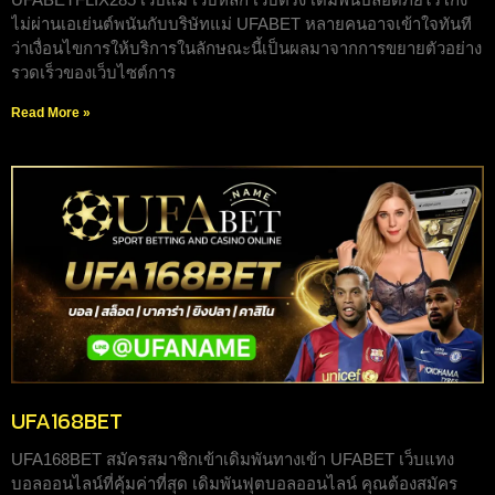
ไม่ผ่านเอเย่นต์พนันกับบริษัทแม่ UFABET หลายคนอาจเข้าใจทันที
ว่าเงื่อนไขการให้บริการในลักษณะนี้เป็นผลมาจากการขยายตัวอย่าง
รวดเร็วของเว็บไซต์การ
Read More »
UFA168BET
UFA168BET สมัครสมาชิกเข้าเดิมพันทางเข้า UFABET เว็บแทง
บอลออนไลน์ที่คุ้มค่าที่สุด เดิมพันฟุตบอลออนไลน์ คุณต้องสมัคร