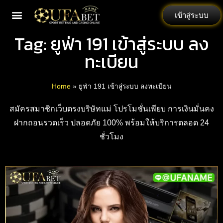
เข้าสู่ระบบ
Tag: ยูฟ่า 191 เข้าสู่ระบบ ลง
ทะเบียน
Home
»
ยูฟ่า 191 เข้าสู่ระบบ ลงทะเบียน
สมัครสมาชิกเว็บตรงบริษัทแม่ โปรโมชั่นเพียบ การเงินมั่นคง
ฝากถอนรวดเร็ว ปลอดภัย 100% พร้อมให้บริการตลอด 24
ชั่วโมง