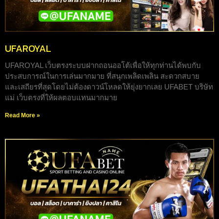
UFAROYAL
UFAROYAL เว็บตรงระบบฝากถอนออโต้เพื่อให้ทุกท่านได้พบกับ
ประสบการณ์ในการเล่นมากมาย ที่สนุกเพลิดเพลิน สะดวกสบาย
และเสถียรที่สุดโดยไม่ต้องดาวน์โหลดให้ยุ่งยากเลย UFABET บริษัท
แม่ เว็บตรงที่ให้ผลตอบแทนมากมาย
Read More »