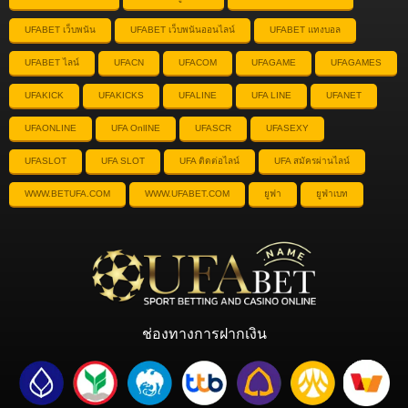
UFABET เว็บพนัน
UFABET เว็บพนันออนไลน์
UFABET แทงบอล
UFABET ไลน์
UFACN
UFACOM
UFAGAME
UFAGAMES
UFAKICK
UFAKICKS
UFALINE
UFA LINE
UFANET
UFAONLINE
UFA OnlINE
UFASCR
UFASEXY
UFASLOT
UFA SLOT
UFA ติดต่อไลน์
UFA สมัครผ่านไลน์
WWW.BETUFA.COM
WWW.UFABET.COM
ยูฟา
ยูฟ่าเบท
ช่องทางการฝากเงิน