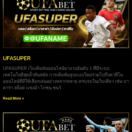
UFASUPER
UFASUPER เว็บเดิมพันออนไลน์มาแรงอันดับ 1 ที่มีระบบ
เทคโนโลยีสุดล้ำทันสมัย การเดิมพันรูปแบบใหม่รวมไปถึงคาสิโน
ออนไลน์ที่มีให้เลือกเล่นอย่างหลากหลาย ครบจบในเว็บเดียว เช่น บา
คาร่า สล็อต เเข่งม้า ไก่ชน ชนวั
Read More »