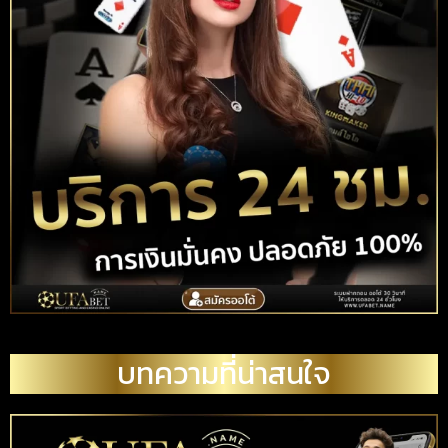
บทความที่น่าสนใจ