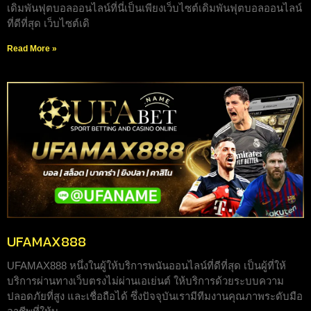
เดิมพันฟุตบอลออนไลน์ที่นี่เป็นเพียงเว็บไซต์เดิมพันฟุตบอลออนไลน์
ที่ดีที่สุด เว็บไซต์เดิ
Read More »
UFAMAX888
UFAMAX888 หนึ่งในผู้ให้บริการพนันออนไลน์ที่ดีที่สุด เป็นผู้ที่ให้
บริการผ่านทางเว็บตรงไม่ผ่านเอเย่นต์ ให้บริการด้วยระบบความ
ปลอดภัยที่สูง และเชื่อถือได้ ซึ่งปัจจุบันเรามีทีมงานคุณภาพระดับมือ