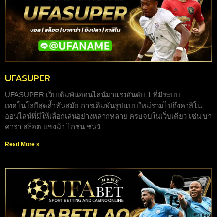
UFASUPER
UFASUPER เว็บเดิมพันออนไลน์มาแรงอันดับ 1 ที่มีระบบ
เทคโนโลยีสุดล้ำทันสมัย การเดิมพันรูปแบบใหม่รวมไปถึงคาสิโน
ออนไลน์ที่มีให้เลือกเล่นอย่างหลากหลาย ครบจบในเว็บเดียว เช่น บา
คาร่า สล็อต เเข่งม้า ไก่ชน ชนวั
Read More »