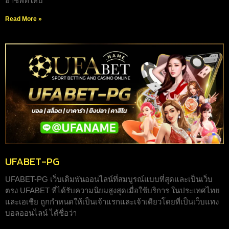
อาชีพที่ให้บ
Read More »
UFABET-PG
UFABET-PG เว็บเดิมพันออนไลน์ที่สมบูรณ์แบบที่สุดและเป็นเว็บ
ตรง UFABET ที่ได้รับความนิยมสูงสุดเมื่อใช้บริการ ในประเทศไทย
และเอเชีย ถูกกำหนดให้เป็นเจ้าแรกและเจ้าเดียวโดยที่เป็นเว็บแทง
บอลออนไลน์ ได้ชื่อว่า