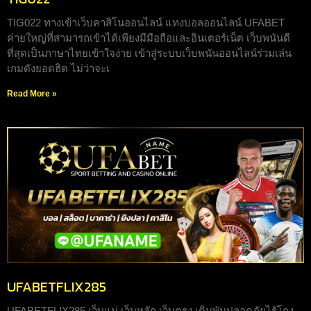
TIG022 ทางเข้าเว็บคาสิโนออนไลน์ แทงบอลออนไลน์ UFABET
ค่ายใหญ่ที่สามารถเข้าได้เพียงมีมือถือและอินเตอร์เน็ต เว็บพนันดี
ที่สุดเป็นภาษาไทยเข้าใจง่าย เข้าสู่ระบบเว็บพนันออนไลน์ร่วมเล่น
เกมดังยอดฮิต ไม่ว่าจะเ
Read More »
UFABETFLIX285
UFABETFLIX285 เว็บแม่ เว็บหลัก เว็บตรง เดิมพันปลอดภัยไร้โกง