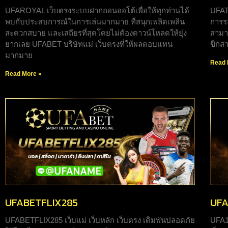
UFAROYAL เว็บตรงระบบฝากถอนออโต้เพื่อให้ทุกท่านได้
UFATH
พบกับประสบการณ์ในการเล่นมากมาย ที่สนุกเพลิดเพลิน
การร
สะดวกสบาย และเสถียรที่สุดโดยไม่ต้องดาวน์โหลดให้ยุ่ง
สามาร
ยากเลย UFABET บริษัทแม่ เว็บตรงที่ให้ผลตอบแทน
ขิกส
มากมาย
Read 
Read More »
UFABETFLIX285
UFA
UFABETFLIX285 เว็บแม่ เว็บหลัก เว็บตรง เดิมพันปลอดภัย
UFA1