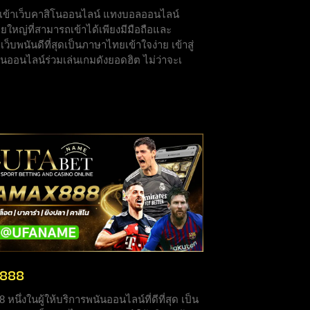
เข้าเว็บคาสิโนออนไลน์ แทงบอลออนไลน์
ใหญ่ที่สามารถเข้าได้เพียงมีมือถือและ
 เว็บพนันดีที่สุดเป็นภาษาไทยเข้าใจง่าย เข้าสู่
นออนไลน์ร่วมเล่นเกมดังยอดฮิต ไม่ว่าจะเ
888
ึ่งในผู้ให้บริการพนันออนไลน์ที่ดีที่สุด เป็น