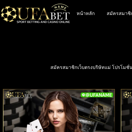
หน้าหลัก
สมัครสมาชิ
สมัครสมาชิกเว็บตรงบริษัทแม่ โปรโมชั่