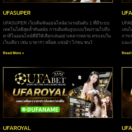
UFASUPER
UF
UFASUPER เว็บเดิมพันออนไลน์มาแรงอันดับ 1 ที่มีระบบ
UFAB
เทคโนโลยีสุดล้ำทันสมัย การเดิมพันรูปแบบใหม่รวมไปถึง
เล่นไ
คาสิโนออนไลน์ที่มีให้เลือกเล่นอย่างหลากหลาย ครบจบใน
การเข
เว็บเดียว เช่น บาคาร่า สล็อต เเข่งม้า ไก่ชน ชนวั
แนะน
Read More »
Read 
UFAROYAL
UFA