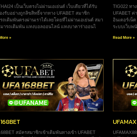
AI24 เป็นเว็บตรงไม่ผ่านเอเย่นต์ เว็บเดียวที่ได้รับ
TIG022 ทาง
องรับอย่างถูกลิขสิทธิ์จากทาง UFABET สมาชิก
UFABET ค่าย
ถเดิมพันตรงผ่านเราได้เลยโดยที่ไม่ผ่านเอเย่นต์ สมา
อินเตอร์เน็ต
ามารถเดิมพัน แทงบอลออนไลน์ แทงบาคาร่าออนไ
ระบบเว็บพนั
More »
Read More »
168BET
UFAMAX
68BET สมัครสมาชิกเข้าเดิมพันทางเข้า UFABET
UFAMAX888 หน