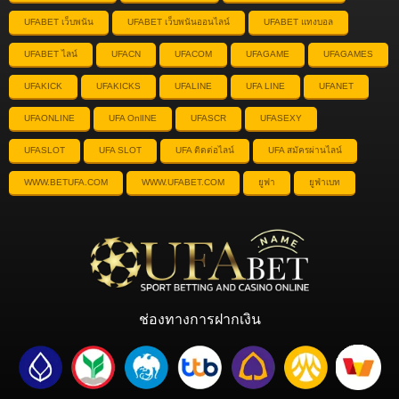
UFABET เว็บพนัน
UFABET เว็บพนันออนไลน์
UFABET แทงบอล
UFABET ไลน์
UFACN
UFACOM
UFAGAME
UFAGAMES
UFAKICK
UFAKICKS
UFALINE
UFA LINE
UFANET
UFAONLINE
UFA OnlINE
UFASCR
UFASEXY
UFASLOT
UFA SLOT
UFA ติดต่อไลน์
UFA สมัครผ่านไลน์
WWW.BETUFA.COM
WWW.UFABET.COM
ยูฟา
ยูฟ่าเบท
ช่องทางการฝากเงิน