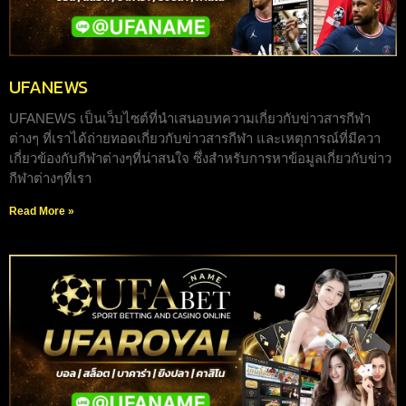
UFANEWS
UFANEWS เป็นเว็บไซต์ที่นำเสนอบทความเกี่ยวกับข่าวสารกีฬา
ต่างๆ ที่เราได้ถ่ายทอดเกี่ยวกับข่าวสารกีฬา และเหตุการณ์ที่มีควา
เกี่ยวข้องกับกีฬาต่างๆที่น่าสนใจ ซึ่งสำหรับการหาข้อมูลเกี่ยวกับข่าว
กีฬาต่างๆที่เรา
Read More »