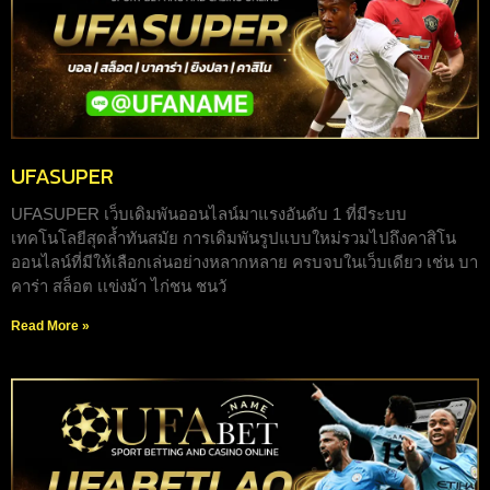
UFASUPER
UFASUPER เว็บเดิมพันออนไลน์มาแรงอันดับ 1 ที่มีระบบ
เทคโนโลยีสุดล้ำทันสมัย การเดิมพันรูปแบบใหม่รวมไปถึงคาสิโน
ออนไลน์ที่มีให้เลือกเล่นอย่างหลากหลาย ครบจบในเว็บเดียว เช่น บา
คาร่า สล็อต เเข่งม้า ไก่ชน ชนวั
Read More »