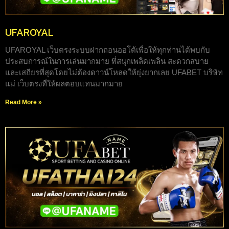
UFAROYAL
UFAROYAL เว็บตรงระบบฝากถอนออโต้เพื่อให้ทุกท่านได้พบกับ
ประสบการณ์ในการเล่นมากมาย ที่สนุกเพลิดเพลิน สะดวกสบาย
และเสถียรที่สุดโดยไม่ต้องดาวน์โหลดให้ยุ่งยากเลย UFABET บริษัท
แม่ เว็บตรงที่ให้ผลตอบแทนมากมาย
Read More »