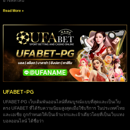
อาชีพที่ให้บ
Read More »
UFABET-PG
UFABET-PG เว็บเดิมพันออนไลน์ที่สมบูรณ์แบบที่สุดและเป็นเว็บ
ตรง UFABET ที่ได้รับความนิยมสูงสุดเมื่อใช้บริการ ในประเทศไทย
และเอเชีย ถูกกำหนดให้เป็นเจ้าแรกและเจ้าเดียวโดยที่เป็นเว็บแทง
บอลออนไลน์ ได้ชื่อว่า