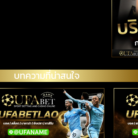
บทความที่น่าสนใจ