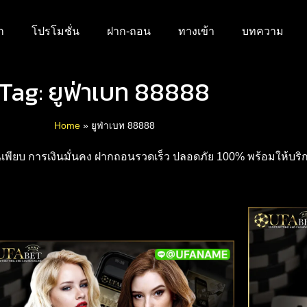
ก
โปรโมชั่น
ฝาก-ถอน
ทางเข้า
บทความ
Tag: ยูฟ่าเบท 88888
Home
»
ยูฟ่าเบท 88888
นเพียบ การเงินมั่นคง ฝากถอนรวดเร็ว ปลอดภัย 100% พร้อมให้บริ