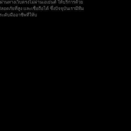
การผ่านทางเว็บตรงไม่ผ่านเอเย่นต์ ให้บริการด้วย
ภัยที่สูง และเชื่อถือได้ ซึ่งปัจจุบันเรามีทีม
ดับมืออาชีพที่ให้บ