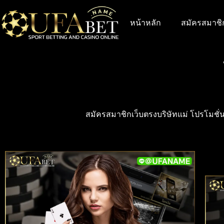
หน้าหลัก
สมัครสมาชิ
สมัครสมาชิกเว็บตรงบริษัทแม่ โปรโมชั่