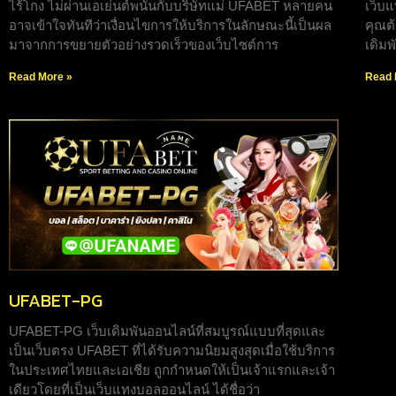
ไร้โกง ไม่ผ่านเอเย่นต์พนันกับบริษัทแม่ UFABET หลายคน
เว็บแ
อาจเข้าใจทันทีว่าเงื่อนไขการให้บริการในลักษณะนี้เป็นผล
คุณต้
มาจากการขยายตัวอย่างรวดเร็วของเว็บไซต์การ
เดิมพ
Read More »
Read 
UFABET-PG
UFABET-PG เว็บเดิมพันออนไลน์ที่สมบูรณ์แบบที่สุดและ
เป็นเว็บตรง UFABET ที่ได้รับความนิยมสูงสุดเมื่อใช้บริการ
ในประเทศไทยและเอเชีย ถูกกำหนดให้เป็นเจ้าแรกและเจ้า
เดียวโดยที่เป็นเว็บแทงบอลออนไลน์ ได้ชื่อว่า