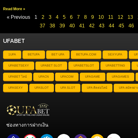
Read More »
« Previous
1
2
3
4
5
6
7
8
9
10
11
12
13
37
38
39
40
41
42
43
44
45
46
UFABET
1UFA
BETUFA
BET UFA
BETUFA.COM
SEXYUFA
UF
UFABETSEXY
UFABET SLOT
UFABETSLOT
UFABETTING
UFABET ไลน์
UFACN
UFACOM
UFAGAME
UFAGAMES
UFASEXY
UFASLOT
UFA SLOT
UFA ติดต่อไลน์
UFA สมัครผ่า
ช่องทางการฝากเงิน