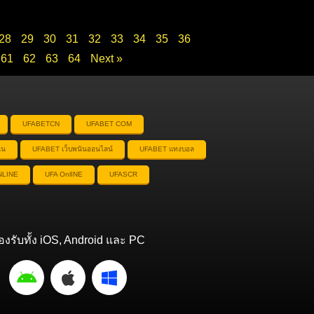
28
29
30
31
32
33
34
35
36
61
62
63
64
Next »
UFABETCN
UFABET COM
ัน
UFABET เว็บพนันออนไลน์
UFABET แทงบอล
NLINE
UFA OnlINE
UFASCR
องรับทั้ง iOS, Android และ PC