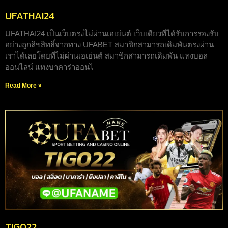
UFATHAI24
UFATHAI24 เป็นเว็บตรงไม่ผ่านเอเย่นต์ เว็บเดียวที่ได้รับการรองรับ
อย่างถูกลิขสิทธิ์จากทาง UFABET สมาชิกสามารถเดิมพันตรงผ่าน
เราได้เลยโดยที่ไม่ผ่านเอเย่นต์ สมาขิกสามารถเดิมพัน แทงบอล
ออนไลน์ แทงบาคาร่าออนไ
Read More »
TIG022