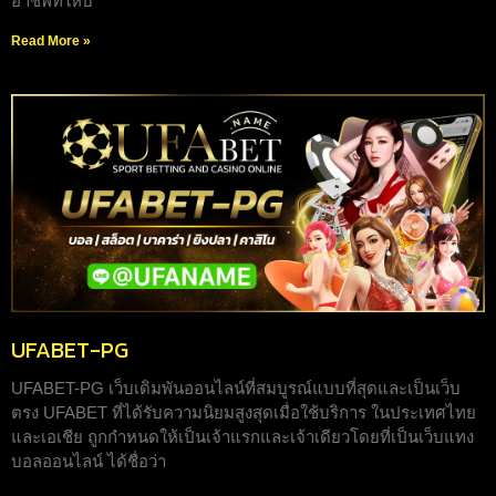
อาชีพที่ให้บ
Read More »
UFABET-PG
UFABET-PG เว็บเดิมพันออนไลน์ที่สมบูรณ์แบบที่สุดและเป็นเว็บ
ตรง UFABET ที่ได้รับความนิยมสูงสุดเมื่อใช้บริการ ในประเทศไทย
และเอเชีย ถูกกำหนดให้เป็นเจ้าแรกและเจ้าเดียวโดยที่เป็นเว็บแทง
บอลออนไลน์ ได้ชื่อว่า