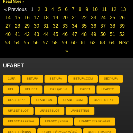
Read More »
« Previous
1
2
3
4
5
6
7
8
9
10
11
12
13
14
15
16
17
18
19
20
21
22
23
24
25
26
27
28
29
30
31
32
33
34
35
36
37
38
39
40
41
42
43
44
45
46
47
48
49
50
51
52
53
54
55
56
57
58
59
60
61
62
63
64
Next
»
UFABET
1UFA
BETUFA
BET UFA
BETUFA.COM
SEXYUFA
UFA
UFA.BET
UFA1 ยูฟ่าเบต
UFABET
UFABET1
UFABET877
UFABETCN
UFABET COM
UFABETSEXY
UFABET SLOT
UFABETSLOT
UFABETTING
UFABET ติดต่อไลน์
UFABET ยูฟ่าเบท
UFABET สมัครผ่านไลน์
UFABET เว็บพนัน
UFABET เว็บพนันออนไลน์
UFABET แทงบอล