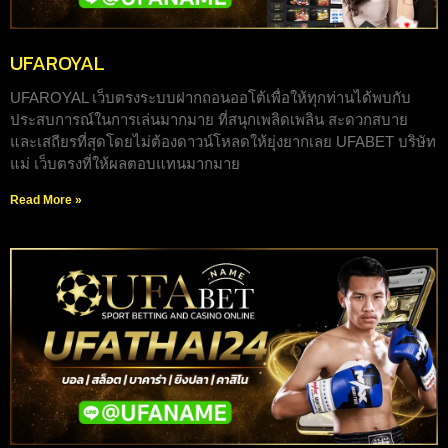
UFAROYAL
UFAROYAL เว็บตรงระบบฝากถอนออโต้เพื่อให้ทุกท่านได้พบกับ
ประสบการณ์ในการเล่นมากมาย ที่สนุกเพลิดเพลิน สะดวกสบาย
และเสถียรที่สุดโดยไม่ต้องดาวน์โหลดให้ยุ่งยากเลย UFABET บริษัท
แม่ เว็บตรงที่ให้ผลตอบแทนมากมาย
Read More »