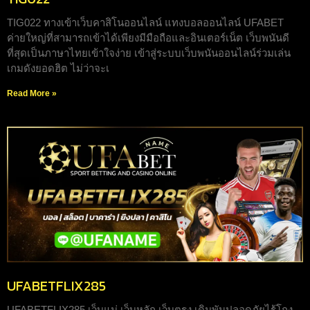
TIG022 ทางเข้าเว็บคาสิโนออนไลน์ แทงบอลออนไลน์ UFABET
ค่ายใหญ่ที่สามารถเข้าได้เพียงมีมือถือและอินเตอร์เน็ต เว็บพนันดี
ที่สุดเป็นภาษาไทยเข้าใจง่าย เข้าสู่ระบบเว็บพนันออนไลน์ร่วมเล่น
เกมดังยอดฮิต ไม่ว่าจะเ
Read More »
UFABETFLIX285
UFABETFLIX285 เว็บแม่ เว็บหลัก เว็บตรง เดิมพันปลอดภัยไร้โกง