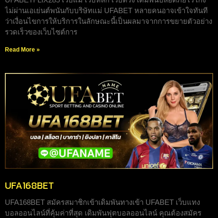
ไม่ผ่านเอเย่นต์พนันกับบริษัทแม่ UFABET หลายคนอาจเข้าใจทันที
ว่าเงื่อนไขการให้บริการในลักษณะนี้เป็นผลมาจากการขยายตัวอย่าง
รวดเร็วของเว็บไซต์การ
Read More »
UFA168BET
UFA168BET สมัครสมาชิกเข้าเดิมพันทางเข้า UFABET เว็บแทง
บอลออนไลน์ที่คุ้มค่าที่สุด เดิมพันฟุตบอลออนไลน์ คุณต้องสมัคร