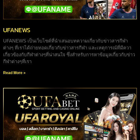
UFANEWS
UFANEWS เป็นเว็บไซต์ที่นำเสนอบทความเกี่ยวกับข่าวสารกีฬา
ต่างๆ ที่เราได้ถ่ายทอดเกี่ยวกับข่าวสารกีฬา และเหตุการณ์ที่มีควา
เกี่ยวข้องกับกีฬาต่างๆที่น่าสนใจ ซึ่งสำหรับการหาข้อมูลเกี่ยวกับข่าว
กีฬาต่างๆที่เรา
Read More »