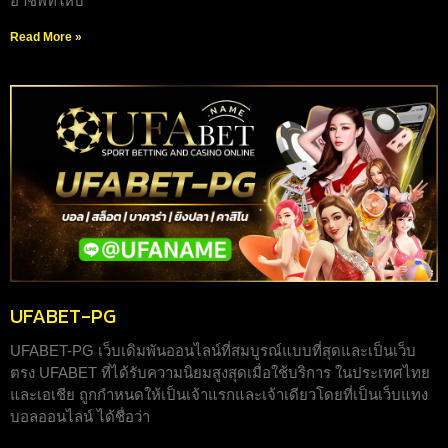
อาชีพที่ให้บ
Read More »
UFABET-PG
UFABET-PG เว็บเดิมพันออนไลน์ที่สมบูรณ์แบบที่สุดและเป็นเว็บ
ตรง UFABET ที่ได้รับความนิยมสูงสุดเมื่อใช้บริการ ในประเทศไทย
และเอเชีย ถูกกำหนดให้เป็นเจ้าแรกและเจ้าเดียวโดยที่เป็นเว็บแทง
บอลออนไลน์ ได้ชื่อว่า