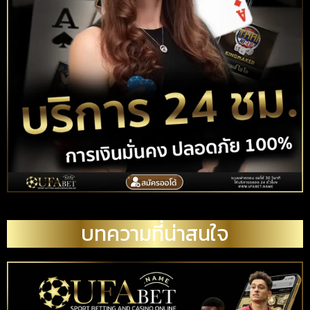
บทความที่น่าสนใจ