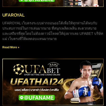
UFAROYAL
UFAROYAL เว็บตรงระบบฝากถอนออโต้เพื่อให้ทุกท่านได้พบกับ
ประสบการณ์ในการเล่นมากมาย ที่สนุกเพลิดเพลิน สะดวกสบาย
และเสถียรที่สุดโดยไม่ต้องดาวน์โหลดให้ยุ่งยากเลย UFABET บริษัท
แม่ เว็บตรงที่ให้ผลตอบแทนมากมาย
Read More »