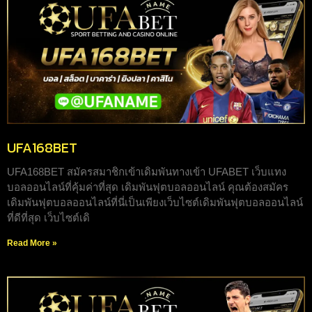
UFA168BET
UFA168BET สมัครสมาชิกเข้าเดิมพันทางเข้า UFABET เว็บแทง
บอลออนไลน์ที่คุ้มค่าที่สุด เดิมพันฟุตบอลออนไลน์ คุณต้องสมัคร
เดิมพันฟุตบอลออนไลน์ที่นี่เป็นเพียงเว็บไซต์เดิมพันฟุตบอลออนไลน์
ที่ดีที่สุด เว็บไซต์เดิ
Read More »