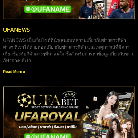
UFANEWS
UFANEWS เป็นเว็บไซต์ที่นำเสนอบทความเกี่ยวกับข่าวสารกีฬา
ต่างๆ ที่เราได้ถ่ายทอดเกี่ยวกับข่าวสารกีฬา และเหตุการณ์ที่มีควา
เกี่ยวข้องกับกีฬาต่างๆที่น่าสนใจ ซึ่งสำหรับการหาข้อมูลเกี่ยวกับข่าว
กีฬาต่างๆที่เรา
Read More »