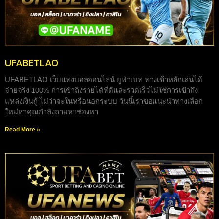
UFABETLAO
UFABETLAO เว็บแทงบอลออนไลน์ ยูฟ่าเบท ทางเข้าหลักเล่นได้
จ่ายจริง 100% การเข้าถึงรายได้ที่ดีและรวดเร็วไม่ใช่การเข้าถึง
แหล่งเงินกู้ ไม่ว่าจะในหรือนอกระบบ วันนี้เราขอแนะนำทางเลือก
ใหม่หาคุณกำลังถามหาช่องหา
Read More »