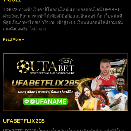
TIG022 ทางเข้าเว็บคาสิโนออนไลน์ แทงบอลออนไลน์ UFABET
ค่ายใหญ่ที่สามารถเข้าได้เพียงมีมือถือและอินเตอร์เน็ต เว็บพนันดี
ที่สุดเป็นภาษาไทยเข้าใจง่าย เข้าสู่ระบบเว็บพนันออนไลน์ร่วมเล่น
เกมดังยอดฮิต ไม่ว่าจะเ
Read More »
UFABETFLIX285
UFABETFLIX285 เว็บแม่ เว็บหลัก เว็บตรง เดิมพันปลอดภัยไร้โกง