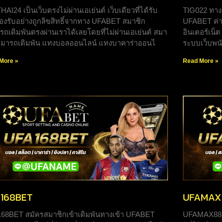
AI24 เป็นเว็บตรงไม่ผ่านเอเย่นต์ เว็บเดียวที่ได้รับ
TIG022 ทาง
องรับอย่างถูกลิขสิทธิ์จากทาง UFABET สมาชิก
UFABET ค่าย
ถเดิมพันตรงผ่านเราได้เลยโดยที่ไม่ผ่านเอเย่นต์ สมา
อินเตอร์เน็ต
ามารถเดิมพัน แทงบอลออนไลน์ แทงบาคาร่าออนไ
ระบบเว็บพนั
More »
Read More »
168BET
UFAMAX
68BET สมัครสมาชิกเข้าเดิมพันทางเข้า UFABET
UFAMAX888 หน