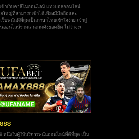
เข้าเว็บคาสิโนออนไลน์ แทงบอลออนไลน์
ใหญ่ที่สามารถเข้าได้เพียงมีมือถือและ
 เว็บพนันดีที่สุดเป็นภาษาไทยเข้าใจง่าย เข้าสู่
นออนไลน์ร่วมเล่นเกมดังยอดฮิต ไม่ว่าจะเ
888
ึ่งในผู้ให้บริการพนันออนไลน์ที่ดีที่สุด เป็น