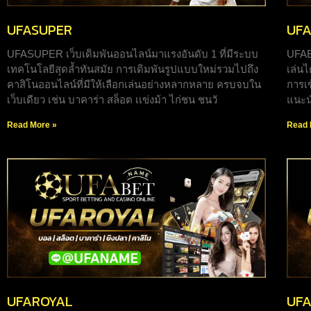
UFASUPER
UF
UFASUPER เว็บเดิมพันออนไลน์มาแรงอันดับ 1 ที่มีระบบ
UFAB
เทคโนโลยีสุดล้ำทันสมัย การเดิมพันรูปแบบใหม่รวมไปถึง
เล่นไ
คาสิโนออนไลน์ที่มีให้เลือกเล่นอย่างหลากหลาย ครบจบใน
การเข
เว็บเดียว เช่น บาคาร่า สล็อต เเข่งม้า ไก่ชน ชนวั
แนะน
Read More »
Read 
UFAROYAL
UFA