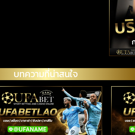
บทความที่น่าสนใจ