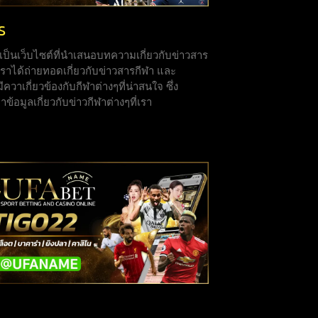
S
็นเว็บไซต์ที่นำเสนอบทความเกี่ยวกับข่าวสาร
่เราได้ถ่ายทอดเกี่ยวกับข่าวสารกีฬา และ
มีควาเกี่ยวข้องกับกีฬาต่างๆที่น่าสนใจ ซึ่ง
้อมูลเกี่ยวกับข่าวกีฬาต่างๆที่เรา