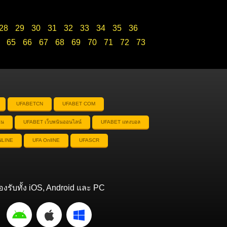
28
29
30
31
32
33
34
35
36
65
66
67
68
69
70
71
72
73
UFABETCN
UFABET COM
ัน
UFABET เว็บพนันออนไลน์
UFABET แทงบอล
NLINE
UFA OnlINE
UFASCR
องรับทั้ง iOS, Android และ PC