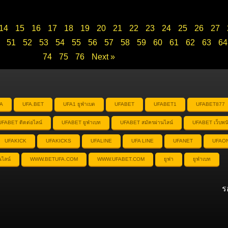
14
15
16
17
18
19
20
21
22
23
24
25
26
27
51
52
53
54
55
56
57
58
59
60
61
62
63
64
74
75
76
Next »
A
UFA.BET
UFA1 ยูฟ่าเบต
UFABET
UFABET1
UFABET877
UFABET ติดต่อไลน์
UFABET ยูฟ่าเบท
UFABET สมัครผ่านไลน์
UFABET เว็บพน
UFAKICK
UFAKICKS
UFALINE
UFA LINE
UFANET
UFAO
นไลน์
WWW.BETUFA.COM
WWW.UFABET.COM
ยูฟา
ยูฟ่าเบท
ร