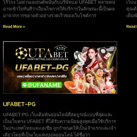
ไร้โกง ไม่ผ่านเอเย่นต์พนันกับบริษัทแม่ UFABET หลายคน
เว็บแ
อาจเข้าใจทันทีว่าเงื่อนไขการให้บริการในลักษณะนี้เป็นผล
คุณต้
มาจากการขยายตัวอย่างรวดเร็วของเว็บไซต์การ
เดิมพ
Read More »
Read 
UFABET-PG
UFABET-PG เว็บเดิมพันออนไลน์ที่สมบูรณ์แบบที่สุดและ
เป็นเว็บตรง UFABET ที่ได้รับความนิยมสูงสุดเมื่อใช้บริการ
ในประเทศไทยและเอเชีย ถูกกำหนดให้เป็นเจ้าแรกและเจ้า
เดียวโดยที่เป็นเว็บแทงบอลออนไลน์ ได้ชื่อว่า