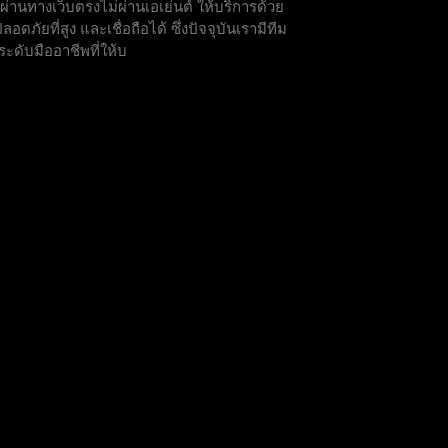
การผ่านทางเว็บตรงไม่ผ่านเอเย่นต์ ให้บริการด้วย
ภัยที่สูง และเชื่อถือได้ ซึ่งปัจจุบันเรามีทีม
ดับมืออาชีพที่ให้บ