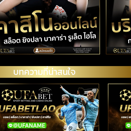
บทความที่น่าสนใจ