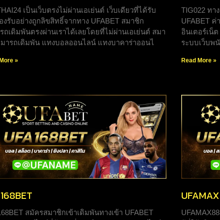
AI24 เป็นเว็บตรงไม่ผ่านเอเย่นต์ เว็บเดียวที่ได้รับ
TIG022 ทาง
องรับอย่างถูกลิขสิทธิ์จากทาง UFABET สมาชิก
UFABET ค่าย
ถเดิมพันตรงผ่านเราได้เลยโดยที่ไม่ผ่านเอเย่นต์ สมา
อินเตอร์เน็ต
ามารถเดิมพัน แทงบอลออนไลน์ แทงบาคาร่าออนไ
ระบบเว็บพนั
More »
Read More »
168BET
UFAMAX
68BET สมัครสมาชิกเข้าเดิมพันทางเข้า UFABET
UFAMAX888 หน