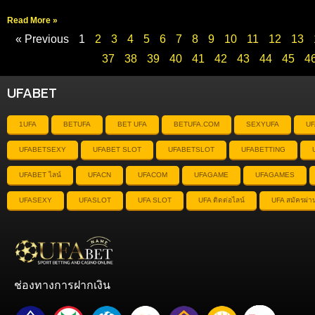
Read More »
« Previous
1
2
3
4
5
6
7
8
9
10
11
12
13
37
38
39
40
41
42
43
44
45
4
UFABET
1UFA
BETUFA
BET UFA
BETUFA.COM
SEXYUFA
UF
UFABETSEXY
UFABET SLOT
UFABETSLOT
UFABETTING
UFABET ไลน์
UFACN
UFACOM
UFAGAME
UFAGAMES
UFASEXY
UFASLOT
UFA SLOT
UFA ติดต่อไลน์
UFA สมัครผ่า
ช่องทางการฝากเงิน