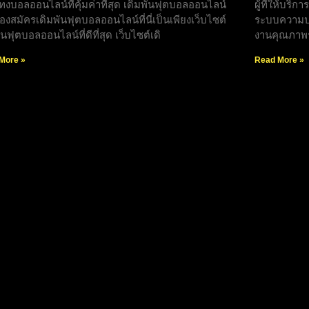
ทงบอลออนไลน์ที่คุ้มค่าที่สุด เดิมพันฟุตบอลออนไลน์
ผู้ที่ให้บริ
องสมัครเดิมพันฟุตบอลออนไลน์ที่นี่เป็นเพียงเว็บไซต์
ระบบความปลอด
ันฟุตบอลออนไลน์ที่ดีที่สุด เว็บไซต์เดิ
งานคุณภาพระ
More »
Read More »