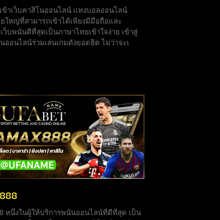
เข้าเว็บคาสิโนออนไลน์ แทงบอลออนไลน์
ใหญ่ที่สามารถเข้าได้เพียงมีมือถือและ
 เว็บพนันดีที่สุดเป็นภาษาไทยเข้าใจง่าย เข้าสู่
นออนไลน์ร่วมเล่นเกมดังยอดฮิต ไม่ว่าจะเ
888
ึ่งในผู้ให้บริการพนันออนไลน์ที่ดีที่สุด เป็น