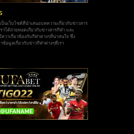
S
็นเว็บไซต์ที่นำเสนอบทความเกี่ยวกับข่าวสาร
่เราได้ถ่ายทอดเกี่ยวกับข่าวสารกีฬา และ
มีควาเกี่ยวข้องกับกีฬาต่างๆที่น่าสนใจ ซึ่ง
้อมูลเกี่ยวกับข่าวกีฬาต่างๆที่เรา