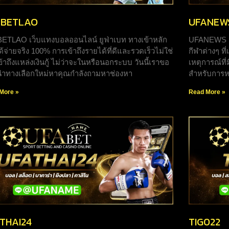
ABETLAO
UFANEW
ETLAO เว็บแทงบอลออนไลน์ ยูฟ่าเบท ทางเข้าหลัก
UFANEWS เป
ด้จ่ายจริง 100% การเข้าถึงรายได้ที่ดีและรวดเร็วไม่ใช่
กีฬาต่างๆ ที
้าถึงแหล่งเงินกู้ ไม่ว่าจะในหรือนอกระบบ วันนี้เราขอ
เหตุการณ์ที่
ำทางเลือกใหม่หาคุณกำลังถามหาช่องหา
สำหรับการหาข
More »
Read More »
THAI24
TIG022