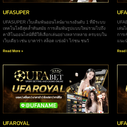
UFASUPER
UF
UFASUPER เว็บเดิมพันออนไลน์มาแรงอันดับ 1 ที่มีระบบ
UFAB
เทคโนโลยีสุดล้ำทันสมัย การเดิมพันรูปแบบใหม่รวมไปถึง
เล่นไ
คาสิโนออนไลน์ที่มีให้เลือกเล่นอย่างหลากหลาย ครบจบใน
การเข
เว็บเดียว เช่น บาคาร่า สล็อต เเข่งม้า ไก่ชน ชนวั
แนะน
Read More »
Read 
UFAROYAL
UFA