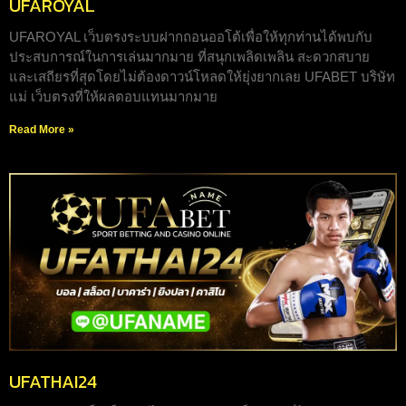
UFAROYAL
UFAROYAL เว็บตรงระบบฝากถอนออโต้เพื่อให้ทุกท่านได้พบกับ
ประสบการณ์ในการเล่นมากมาย ที่สนุกเพลิดเพลิน สะดวกสบาย
และเสถียรที่สุดโดยไม่ต้องดาวน์โหลดให้ยุ่งยากเลย UFABET บริษัท
แม่ เว็บตรงที่ให้ผลตอบแทนมากมาย
Read More »
UFATHAI24