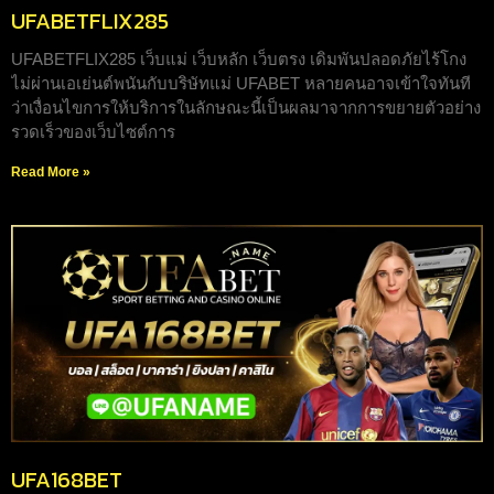
UFABETFLIX285
UFABETFLIX285 เว็บแม่ เว็บหลัก เว็บตรง เดิมพันปลอดภัยไร้โกง
ไม่ผ่านเอเย่นต์พนันกับบริษัทแม่ UFABET หลายคนอาจเข้าใจทันที
ว่าเงื่อนไขการให้บริการในลักษณะนี้เป็นผลมาจากการขยายตัวอย่าง
รวดเร็วของเว็บไซต์การ
Read More »
UFA168BET