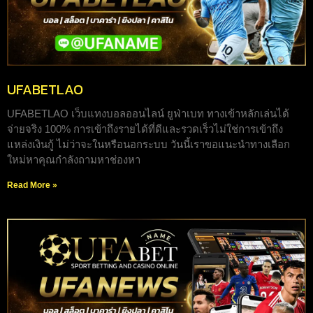
UFABETLAO
UFABETLAO เว็บแทงบอลออนไลน์ ยูฟ่าเบท ทางเข้าหลักเล่นได้
จ่ายจริง 100% การเข้าถึงรายได้ที่ดีและรวดเร็วไม่ใช่การเข้าถึง
แหล่งเงินกู้ ไม่ว่าจะในหรือนอกระบบ วันนี้เราขอแนะนำทางเลือก
ใหม่หาคุณกำลังถามหาช่องหา
Read More »