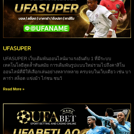
UFASUPER
UFASUPER เว็บเดิมพันออนไลน์มาแรงอันดับ 1 ที่มีระบบ
เทคโนโลยีสุดล้ำทันสมัย การเดิมพันรูปแบบใหม่รวมไปถึงคาสิโน
ออนไลน์ที่มีให้เลือกเล่นอย่างหลากหลาย ครบจบในเว็บเดียว เช่น บา
คาร่า สล็อต เเข่งม้า ไก่ชน ชนวั
Read More »