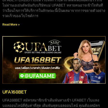
ไม่ผ่านเอเย่นต์พนันกับบริษัทแม่ UFABET หลายคนอาจเข้าใจทันที
ว่าเงื่อนไขการให้บริการในลักษณะนี้เป็นผลมาจากการขยายตัวอย่าง
รวดเร็วของเว็บไซต์การ
Read More »
UFA168BET
UFA168BET สมัครสมาชิกเข้าเดิมพันทางเข้า UFABET เว็บแทง
บอลออนไลน์ที่คุ้มค่าที่สุด เดิมพันฟุตบอลออนไลน์ คุณต้องสมัคร