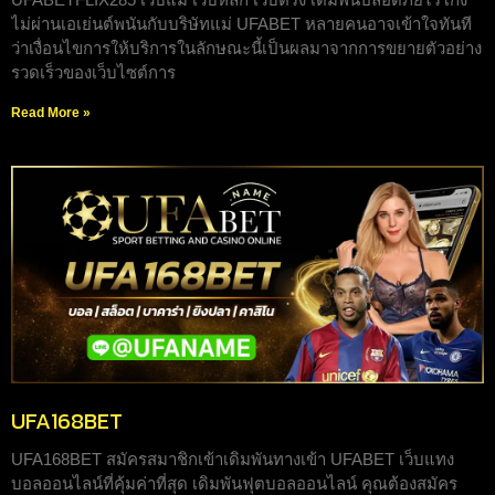
ไม่ผ่านเอเย่นต์พนันกับบริษัทแม่ UFABET หลายคนอาจเข้าใจทันที
ว่าเงื่อนไขการให้บริการในลักษณะนี้เป็นผลมาจากการขยายตัวอย่าง
รวดเร็วของเว็บไซต์การ
Read More »
UFA168BET
UFA168BET สมัครสมาชิกเข้าเดิมพันทางเข้า UFABET เว็บแทง
บอลออนไลน์ที่คุ้มค่าที่สุด เดิมพันฟุตบอลออนไลน์ คุณต้องสมัคร