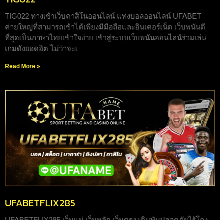
TIG022 ทางเข้าเว็บคาสิโนออนไลน์ แทงบอลออนไลน์ UFABET
ค่ายใหญ่ที่สามารถเข้าได้เพียงมีมือถือและอินเตอร์เน็ต เว็บพนันดี
ที่สุดเป็นภาษาไทยเข้าใจง่าย เข้าสู่ระบบเว็บพนันออนไลน์ร่วมเล่น
เกมดังยอดฮิต ไม่ว่าจะเ
Read More »
UFABETFLIX285
UFABETFLIX285 เว็บแม่ เว็บหลัก เว็บตรง เดิมพันปลอดภัยไร้โกง