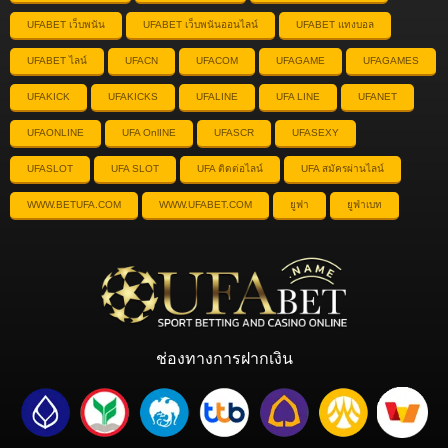
UFABET เว็บพนัน
UFABET เว็บพนันออนไลน์
UFABET แทงบอล
UFABET ไลน์
UFACN
UFACOM
UFAGAME
UFAGAMES
UFAKICK
UFAKICKS
UFALINE
UFA LINE
UFANET
UFAONLINE
UFA OnlINE
UFASCR
UFASEXY
UFASLOT
UFA SLOT
UFA ติดต่อไลน์
UFA สมัครผ่านไลน์
WWW.BETUFA.COM
WWW.UFABET.COM
ยูฟา
ยูฟ่าเบท
ช่องทางการฝากเงิน