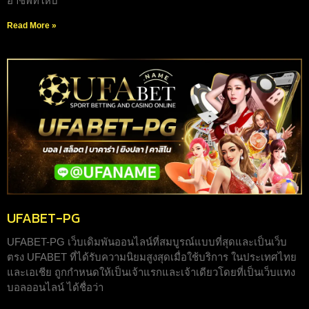
อาชีพที่ให้บ
Read More »
UFABET-PG
UFABET-PG เว็บเดิมพันออนไลน์ที่สมบูรณ์แบบที่สุดและเป็นเว็บ
ตรง UFABET ที่ได้รับความนิยมสูงสุดเมื่อใช้บริการ ในประเทศไทย
และเอเชีย ถูกกำหนดให้เป็นเจ้าแรกและเจ้าเดียวโดยที่เป็นเว็บแทง
บอลออนไลน์ ได้ชื่อว่า