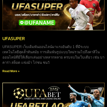
UFASUPER
UFASUPER เว็บเดิมพันออนไลน์มาแรงอันดับ 1 ที่มีระบบ
เทคโนโลยีสุดล้ำทันสมัย การเดิมพันรูปแบบใหม่รวมไปถึงคาสิโน
ออนไลน์ที่มีให้เลือกเล่นอย่างหลากหลาย ครบจบในเว็บเดียว เช่น บา
คาร่า สล็อต เเข่งม้า ไก่ชน ชนวั
Read More »