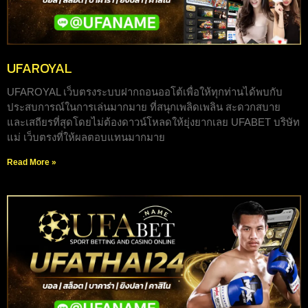
UFAROYAL
UFAROYAL เว็บตรงระบบฝากถอนออโต้เพื่อให้ทุกท่านได้พบกับ
ประสบการณ์ในการเล่นมากมาย ที่สนุกเพลิดเพลิน สะดวกสบาย
และเสถียรที่สุดโดยไม่ต้องดาวน์โหลดให้ยุ่งยากเลย UFABET บริษัท
แม่ เว็บตรงที่ให้ผลตอบแทนมากมาย
Read More »