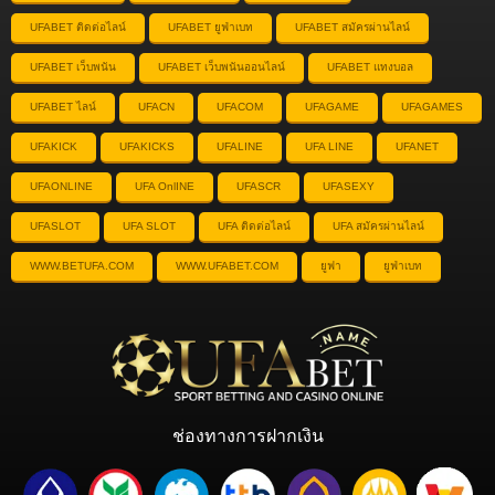
UFABET ติดต่อไลน์
UFABET ยูฟ่าเบท
UFABET สมัครผ่านไลน์
UFABET เว็บพนัน
UFABET เว็บพนันออนไลน์
UFABET แทงบอล
UFABET ไลน์
UFACN
UFACOM
UFAGAME
UFAGAMES
UFAKICK
UFAKICKS
UFALINE
UFA LINE
UFANET
UFAONLINE
UFA OnlINE
UFASCR
UFASEXY
UFASLOT
UFA SLOT
UFA ติดต่อไลน์
UFA สมัครผ่านไลน์
WWW.BETUFA.COM
WWW.UFABET.COM
ยูฟา
ยูฟ่าเบท
ช่องทางการฝากเงิน