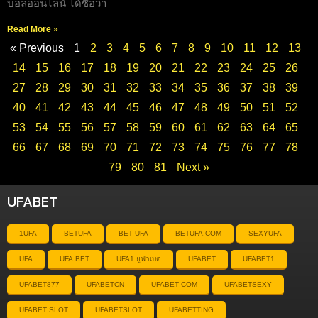
บอลออนไลน์ ได้ชื่อว่า
Read More »
« Previous
1
2
3
4
5
6
7
8
9
10
11
12
13
14
15
16
17
18
19
20
21
22
23
24
25
26
27
28
29
30
31
32
33
34
35
36
37
38
39
40
41
42
43
44
45
46
47
48
49
50
51
52
53
54
55
56
57
58
59
60
61
62
63
64
65
66
67
68
69
70
71
72
73
74
75
76
77
78
79
80
81
Next »
UFABET
1UFA
BETUFA
BET UFA
BETUFA.COM
SEXYUFA
UFA
UFA.BET
UFA1 ยูฟ่าเบต
UFABET
UFABET1
UFABET877
UFABETCN
UFABET COM
UFABETSEXY
UFABET SLOT
UFABETSLOT
UFABETTING