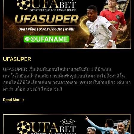
UFASUPER
UFASUPER เว็บเดิมพันออนไลน์มาแรงอันดับ 1 ที่มีระบบ
เทคโนโลยีสุดล้ำทันสมัย การเดิมพันรูปแบบใหม่รวมไปถึงคาสิโน
ออนไลน์ที่มีให้เลือกเล่นอย่างหลากหลาย ครบจบในเว็บเดียว เช่น บา
คาร่า สล็อต เเข่งม้า ไก่ชน ชนวั
Read More »