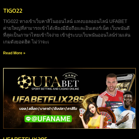
TIG022
TIG022 ทางเข้าเว็บคาสิโนออนไลน์ แทงบอลออนไลน์ UFABET
ค่ายใหญ่ที่สามารถเข้าได้เพียงมีมือถือและอินเตอร์เน็ต เว็บพนันดี
ที่สุดเป็นภาษาไทยเข้าใจง่าย เข้าสู่ระบบเว็บพนันออนไลน์ร่วมเล่น
เกมดังยอดฮิต ไม่ว่าจะเ
Read More »