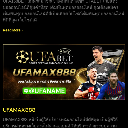
UFA168BET สมัครสมาชิกเข้าเดิมพันทางเข้า UFABET เว็บแทง
บอลออนไลน์ที่คุ้มค่าที่สุด เดิมพันฟุตบอลออนไลน์ คุณต้องสมัคร
เดิมพันฟุตบอลออนไลน์ที่นี่เป็นเพียงเว็บไซต์เดิมพันฟุตบอลออนไลน์
ที่ดีที่สุด เว็บไซต์เดิ
Read More »
UFAMAX888
UFAMAX888 หนึ่งในผู้ให้บริการพนันออนไลน์ที่ดีที่สุด เป็นผู้ที่ให้
บริการผ่านทางเว็บตรงไม่ผ่านเอเย่นต์ ให้บริการด้วยระบบความ