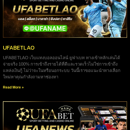
UFABETLAO
UFABETLAO เว็บแทงบอลออนไลน์ ยูฟ่าเบท ทางเข้าหลักเล่นได้
จ่ายจริง 100% การเข้าถึงรายได้ที่ดีและรวดเร็วไม่ใช่การเข้าถึง
แหล่งเงินกู้ ไม่ว่าจะในหรือนอกระบบ วันนี้เราขอแนะนำทางเลือก
ใหม่หาคุณกำลังถามหาช่องหา
Read More »