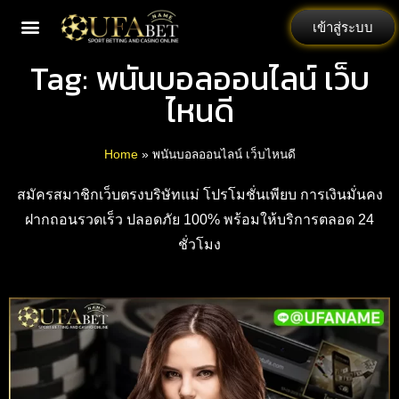
เข้าสู่ระบบ
Tag: พนันบอลออนไลน์ เว็บ
ไหนดี
Home
»
พนันบอลออนไลน์ เว็บไหนดี
สมัครสมาชิกเว็บตรงบริษัทแม่ โปรโมชั่นเพียบ การเงินมั่นคง
ฝากถอนรวดเร็ว ปลอดภัย 100% พร้อมให้บริการตลอด 24
ชั่วโมง