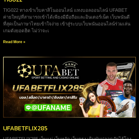
TIG022 ทางเข้าเว็บคาสิโนออนไลน์ แทงบอลออนไลน์ UFABET
ค่ายใหญ่ที่สามารถเข้าได้เพียงมีมือถือและอินเตอร์เน็ต เว็บพนันดี
ที่สุดเป็นภาษาไทยเข้าใจง่าย เข้าสู่ระบบเว็บพนันออนไลน์ร่วมเล่น
เกมดังยอดฮิต ไม่ว่าจะเ
Read More »
UFABETFLIX285
UFABETFLIX285 เว็บแม่ เว็บหลัก เว็บตรง เดิมพันปลอดภัยไร้โกง