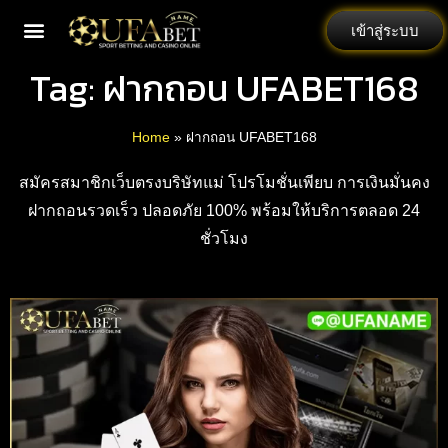
เข้าสู่ระบบ
Tag: ฝากถอน UFABET168
Home
»
ฝากถอน UFABET168
สมัครสมาชิกเว็บตรงบริษัทแม่ โปรโมชั่นเพียบ การเงินมั่นคง
ฝากถอนรวดเร็ว ปลอดภัย 100% พร้อมให้บริการตลอด 24
ชั่วโมง