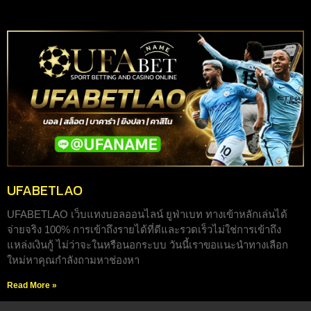
UFABETLAO
UFABETLAO เว็บแทงบอลออนไลน์ ยูฟ่าเบท ทางเข้าหลักเล่นได้
จ่ายจริง 100% การเข้าถึงรายได้ที่ดีและรวดเร็วไม่ใช่การเข้าถึง
แหล่งเงินกู้ ไม่ว่าจะในหรือนอกระบบ วันนี้เราขอแนะนำทางเลือก
ใหม่หาคุณกำลังถามหาช่องหา
Read More »