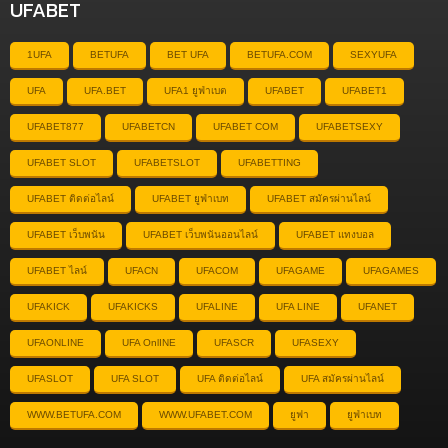
UFABET
1UFA
BETUFA
BET UFA
BETUFA.COM
SEXYUFA
UFA
UFA.BET
UFA1 ยูฟ่าเบต
UFABET
UFABET1
UFABET877
UFABETCN
UFABET COM
UFABETSEXY
UFABET SLOT
UFABETSLOT
UFABETTING
UFABET ติดต่อไลน์
UFABET ยูฟ่าเบท
UFABET สมัครผ่านไลน์
UFABET เว็บพนัน
UFABET เว็บพนันออนไลน์
UFABET แทงบอล
UFABET ไลน์
UFACN
UFACOM
UFAGAME
UFAGAMES
UFAKICK
UFAKICKS
UFALINE
UFA LINE
UFANET
UFAONLINE
UFA OnlINE
UFASCR
UFASEXY
UFASLOT
UFA SLOT
UFA ติดต่อไลน์
UFA สมัครผ่านไลน์
WWW.BETUFA.COM
WWW.UFABET.COM
ยูฟา
ยูฟ่าเบท