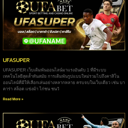
UFASUPER
UFASUPER เว็บเดิมพันออนไลน์มาแรงอันดับ 1 ที่มีระบบ
เทคโนโลยีสุดล้ำทันสมัย การเดิมพันรูปแบบใหม่รวมไปถึงคาสิโน
ออนไลน์ที่มีให้เลือกเล่นอย่างหลากหลาย ครบจบในเว็บเดียว เช่น บา
คาร่า สล็อต เเข่งม้า ไก่ชน ชนวั
Read More »