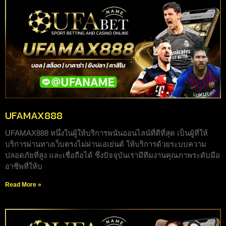
UFAMAX888
UFAMAX888 หนึ่งในผู้ให้บริการพนันออนไลน์ที่ดีที่สุด เป็นผู้ที่ให้
บริการผ่านทางเว็บตรงไม่ผ่านเอเย่นต์ ให้บริการด้วยระบบความ
ปลอดภัยที่สูง และเชื่อถือได้ ซึ่งปัจจุบันเรามีทีมงานคุณภาพระดับมือ
อาชีพที่ให้บ
Read More »