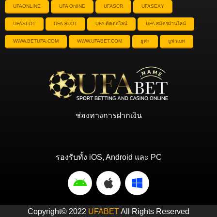
UFAONLINE
UFA OnlINE
UFASCR
UFASEXY
UFASLOT
UFA SLOT
UFA ติดต่อไลน์
UFA สมัครผ่านไลน์
WWW.BETUFA.COM
WWW.UFABET.COM
ยูฟา
ยูฟ่าเบท
ช่องทางการฝากเงิน
รองรับทั้ง iOS, Android และ PC
Copyright© 2022
UFABET
All Rights Reserved