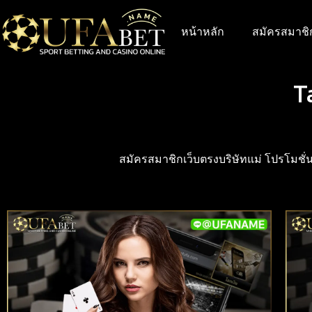
หน้าหลัก
สมัครสมาชิ
T
สมัครสมาชิกเว็บตรงบริษัทแม่ โปรโมชั่