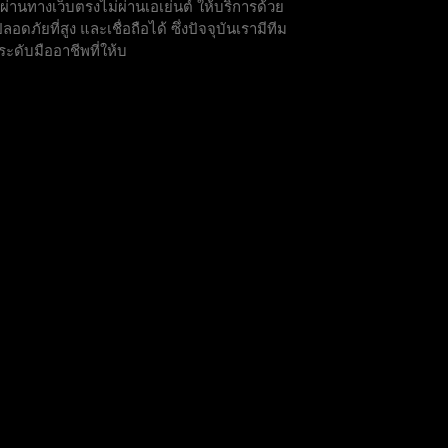
การผ่านทางเว็บตรงไม่ผ่านเอเย่นต์ ให้บริการด้วย
ภัยที่สูง และเชื่อถือได้ ซึ่งปัจจุบันเรามีทีม
ดับมืออาชีพที่ให้บ