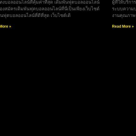
ทงบอลออนไลน์ที่คุ้มค่าที่สุด เดิมพันฟุตบอลออนไลน์
ผู้ที่ให้บริ
องสมัครเดิมพันฟุตบอลออนไลน์ที่นี่เป็นเพียงเว็บไซต์
ระบบความปลอด
ันฟุตบอลออนไลน์ที่ดีที่สุด เว็บไซต์เดิ
งานคุณภาพระ
More »
Read More »