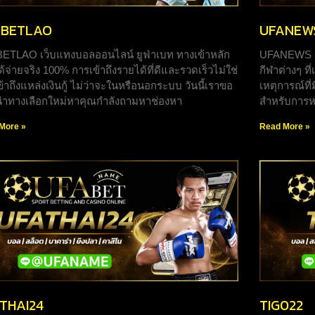
ABETLAO
UFANEW
ETLAO เว็บแทงบอลออนไลน์ ยูฟ่าเบท ทางเข้าหลัก
UFANEWS เป
ด้จ่ายจริง 100% การเข้าถึงรายได้ที่ดีและรวดเร็วไม่ใช่
กีฬาต่างๆ ที
้าถึงแหล่งเงินกู้ ไม่ว่าจะในหรือนอกระบบ วันนี้เราขอ
เหตุการณ์ที่
ำทางเลือกใหม่หาคุณกำลังถามหาช่องหา
สำหรับการหาข
More »
Read More »
THAI24
TIG022