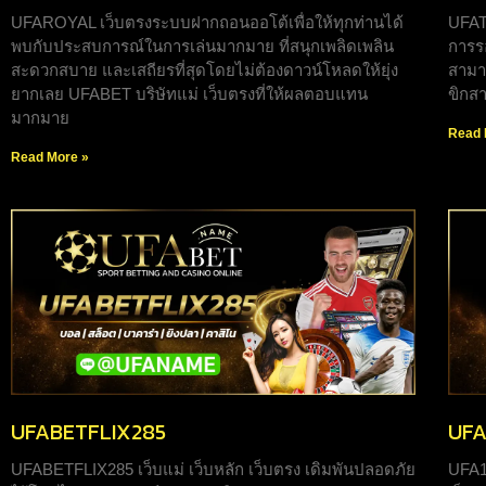
UFAROYAL เว็บตรงระบบฝากถอนออโต้เพื่อให้ทุกท่านได้
UFATH
พบกับประสบการณ์ในการเล่นมากมาย ที่สนุกเพลิดเพลิน
การร
สะดวกสบาย และเสถียรที่สุดโดยไม่ต้องดาวน์โหลดให้ยุ่ง
สามาร
ยากเลย UFABET บริษัทแม่ เว็บตรงที่ให้ผลตอบแทน
ขิกส
มากมาย
Read 
Read More »
UFABETFLIX285
UFA
UFABETFLIX285 เว็บแม่ เว็บหลัก เว็บตรง เดิมพันปลอดภัย
UFA1