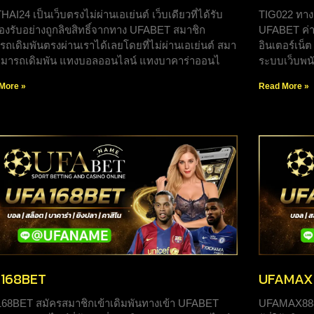
AI24 เป็นเว็บตรงไม่ผ่านเอเย่นต์ เว็บเดียวที่ได้รับ
TIG022 ทาง
องรับอย่างถูกลิขสิทธิ์จากทาง UFABET สมาชิก
UFABET ค่าย
ถเดิมพันตรงผ่านเราได้เลยโดยที่ไม่ผ่านเอเย่นต์ สมา
อินเตอร์เน็ต
ามารถเดิมพัน แทงบอลออนไลน์ แทงบาคาร่าออนไ
ระบบเว็บพนั
More »
Read More »
168BET
UFAMAX
68BET สมัครสมาชิกเข้าเดิมพันทางเข้า UFABET
UFAMAX888 หน