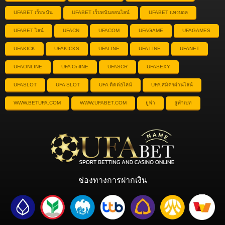
UFABET เว็บพนัน
UFABET เว็บพนันออนไลน์
UFABET แทงบอล
UFABET ไลน์
UFACN
UFACOM
UFAGAME
UFAGAMES
UFAKICK
UFAKICKS
UFALINE
UFA LINE
UFANET
UFAONLINE
UFA OnlINE
UFASCR
UFASEXY
UFASLOT
UFA SLOT
UFA ติดต่อไลน์
UFA สมัครผ่านไลน์
WWW.BETUFA.COM
WWW.UFABET.COM
ยูฟา
ยูฟ่าเบท
ช่องทางการฝากเงิน