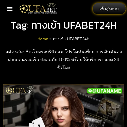
เข้าสู่ระบบ
Tag: ทางเข้า UFABET24H
Home
»
ทางเข้า UFABET24H
สมัครสมาชิกเว็บตรงบริษัทแม่ โปรโมชั่นเพียบ การเงินมั่นคง
ฝากถอนรวดเร็ว ปลอดภัย 100% พร้อมให้บริการตลอด 24
ชั่วโมง