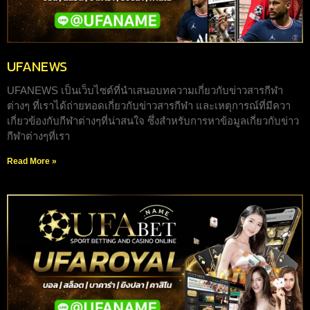
UFANEWS
UFANEWS เป็นเว็บไซต์ที่นำเสนอบทความเกี่ยวกับข่าวสารกีฬา
ต่างๆ ที่เราได้ถ่ายทอดเกี่ยวกับข่าวสารกีฬา และเหตุการณ์ที่มีควา
เกี่ยวข้องกับกีฬาต่างๆที่น่าสนใจ ซึ่งสำหรับการหาข้อมูลเกี่ยวกับข่าว
กีฬาต่างๆที่เรา
Read More »