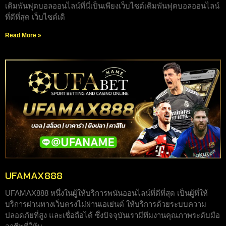
เดิมพันฟุตบอลออนไลน์ที่นี่เป็นเพียงเว็บไซต์เดิมพันฟุตบอลออนไลน์
ที่ดีที่สุด เว็บไซต์เดิ
Read More »
UFAMAX888
UFAMAX888 หนึ่งในผู้ให้บริการพนันออนไลน์ที่ดีที่สุด เป็นผู้ที่ให้
บริการผ่านทางเว็บตรงไม่ผ่านเอเย่นต์ ให้บริการด้วยระบบความ
ปลอดภัยที่สูง และเชื่อถือได้ ซึ่งปัจจุบันเรามีทีมงานคุณภาพระดับมือ