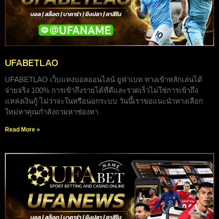
UFABETLAO
UFABETLAO เว็บแทงบอลออนไลน์ ยูฟ่าเบท ทางเข้าหลักเล่นได้
จ่ายจริง 100% การเข้าถึงรายได้ที่ดีและรวดเร็วไม่ใช่การเข้าถึง
แหล่งเงินกู้ ไม่ว่าจะในหรือนอกระบบ วันนี้เราขอแนะนำทางเลือก
ใหม่หาคุณกำลังถามหาช่องหา
Read More »