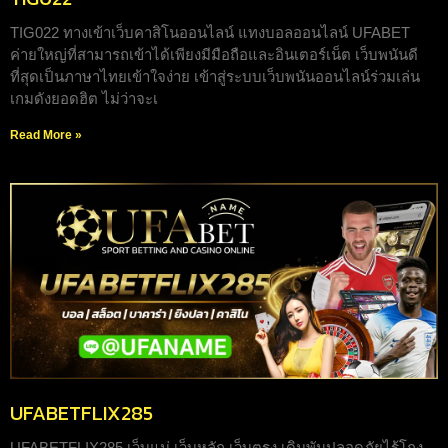
TIG022 ทางเข้าเว็บคาสิโนออนไลน์ แทงบอลออนไลน์ UFABET
ค่ายใหญ่ที่สามารถเข้าได้เพียงมีมือถือและอินเตอร์เน็ต เว็บพนันดี
ที่สุดเป็นภาษาไทยเข้าใจง่าย เข้าสู่ระบบเว็บพนันออนไลน์ร่วมเล่น
เกมดังยอดฮิต ไม่ว่าจะเ
Read More »
UFABETFLIX285
UFABETFLIX285 เว็บแม่ เว็บหลัก เว็บตรง เดิมพันปลอดภัยไร้โกง