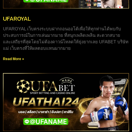
UFAROYAL
UFAROYAL เว็บตรงระบบฝากถอนออโต้เพื่อให้ทุกท่านได้พบกับ
ประสบการณ์ในการเล่นมากมาย ที่สนุกเพลิดเพลิน สะดวกสบาย
และเสถียรที่สุดโดยไม่ต้องดาวน์โหลดให้ยุ่งยากเลย UFABET บริษัท
แม่ เว็บตรงที่ให้ผลตอบแทนมากมาย
Read More »