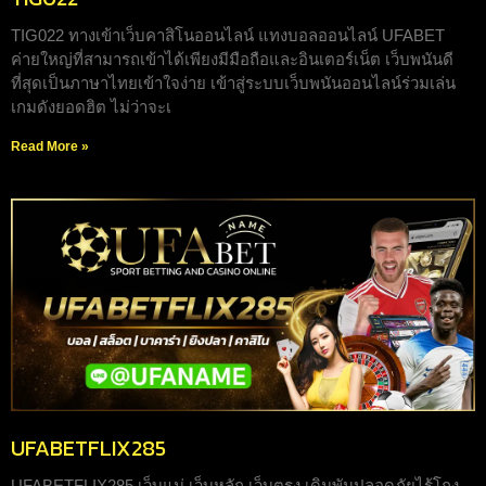
TIG022 ทางเข้าเว็บคาสิโนออนไลน์ แทงบอลออนไลน์ UFABET
ค่ายใหญ่ที่สามารถเข้าได้เพียงมีมือถือและอินเตอร์เน็ต เว็บพนันดี
ที่สุดเป็นภาษาไทยเข้าใจง่าย เข้าสู่ระบบเว็บพนันออนไลน์ร่วมเล่น
เกมดังยอดฮิต ไม่ว่าจะเ
Read More »
UFABETFLIX285
UFABETFLIX285 เว็บแม่ เว็บหลัก เว็บตรง เดิมพันปลอดภัยไร้โกง