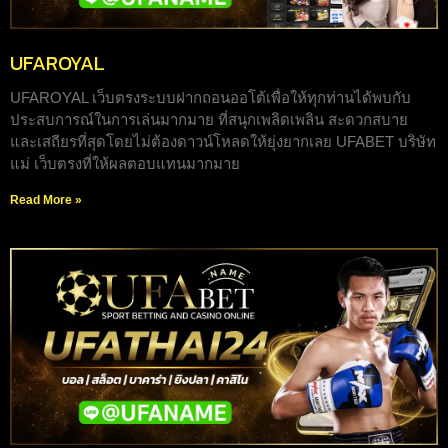
UFAROYAL
UFAROYAL เว็บตรงระบบฝากถอนออโต้เพื่อให้ทุกท่านได้พบกับ
ประสบการณ์ในการเล่นมากมาย ที่สนุกเพลิดเพลิน สะดวกสบาย
และเสถียรที่สุดโดยไม่ต้องดาวน์โหลดให้ยุ่งยากเลย UFABET บริษัท
แม่ เว็บตรงที่ให้ผลตอบแทนมากมาย
Read More »