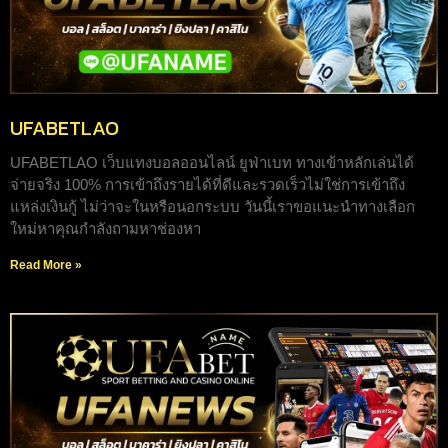
UFABETLAO
UFABETLAO เว็บแทงบอลออนไลน์ ยูฟ่าเบท ทางเข้าหลักเล่นได้
จ่ายจริง 100% การเข้าถึงรายได้ที่ดีและรวดเร็วไม่ใช่การเข้าถึง
แหล่งเงินกู้ ไม่ว่าจะในหรือนอกระบบ วันนี้เราขอแนะนำทางเลือก
ใหม่หาคุณกำลังถามหาช่องหา
Read More »