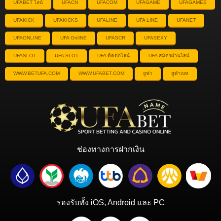
UFABET ไลน์
UFACN
UFACOM
UFAGAME
UFAGAMES
UFAKICK
UFAKICKS
UFALINE
UFA LINE
UFANET
UFAONLINE
UFA OnlINE
UFASCR
UFASEXY
UFASLOT
UFA SLOT
UFA ติดต่อไลน์
UFA สมัครผ่านไลน์
WWW.BETUFA.COM
WWW.UFABET.COM
ยูฟา
ยูฟ่าเบท
ช่องทางการฝากเงิน
รองรับทั้ง iOS, Android และ PC