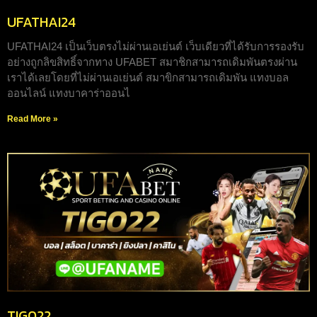
UFATHAI24
UFATHAI24 เป็นเว็บตรงไม่ผ่านเอเย่นต์ เว็บเดียวที่ได้รับการรองรับ
อย่างถูกลิขสิทธิ์จากทาง UFABET สมาชิกสามารถเดิมพันตรงผ่าน
เราได้เลยโดยที่ไม่ผ่านเอเย่นต์ สมาขิกสามารถเดิมพัน แทงบอล
ออนไลน์ แทงบาคาร่าออนไ
Read More »
TIG022