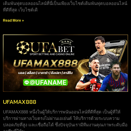
เดิมพันฟุตบอลออนไลน์ที่นี่เป็นเพียงเว็บไซต์เดิมพันฟุตบอลออนไลน์
ที่ดีที่สุด เว็บไซต์เดิ
Read More »
UFAMAX888
UFAMAX888 หนึ่งในผู้ให้บริการพนันออนไลน์ที่ดีที่สุด เป็นผู้ที่ให้
บริการผ่านทางเว็บตรงไม่ผ่านเอเย่นต์ ให้บริการด้วยระบบความ
ปลอดภัยที่สูง และเชื่อถือได้ ซึ่งปัจจุบันเรามีทีมงานคุณภาพระดับมือ