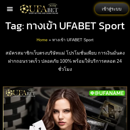
เข้าสู่ระบบ
Tag: ทางเข้า UFABET Sport
Home
»
ทางเข้า UFABET Sport
สมัครสมาชิกเว็บตรงบริษัทแม่ โปรโมชั่นเพียบ การเงินมั่นคง
ฝากถอนรวดเร็ว ปลอดภัย 100% พร้อมให้บริการตลอด 24
ชั่วโมง