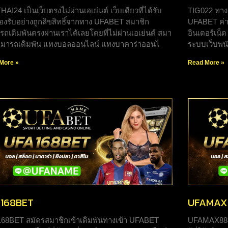
AI24 เป็นเว็บตรงไม่ผ่านเอเย่นต์ เว็บเดียวที่ได้รับ
TIG022 ทาง
องรับอย่างถูกลิขสิทธิ์จากทาง UFABET สมาชิก
UFABET ค่าย
ถเดิมพันตรงผ่านเราได้เลยโดยที่ไม่ผ่านเอเย่นต์ สมา
อินเตอร์เน็ต
ามารถเดิมพัน แทงบอลออนไลน์ แทงบาคาร่าออนไ
ระบบเว็บพนั
More »
Read More »
168BET
UFAMAX
68BET สมัครสมาชิกเข้าเดิมพันทางเข้า UFABET
UFAMAX888 หน