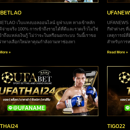
ABETLAO
UFANEW
ETLAO เว็บแทงบอลออนไลน์ ยูฟ่าเบท ทางเข้าหลัก
UFANEWS เป
ด้จ่ายจริง 100% การเข้าถึงรายได้ที่ดีและรวดเร็วไม่ใช่
กีฬาต่างๆ ที
้าถึงแหล่งเงินกู้ ไม่ว่าจะในหรือนอกระบบ วันนี้เราขอ
เหตุการณ์ที่
ำทางเลือกใหม่หาคุณกำลังถามหาช่องหา
สำหรับการหาข
More »
Read More »
THAI24
TIG022