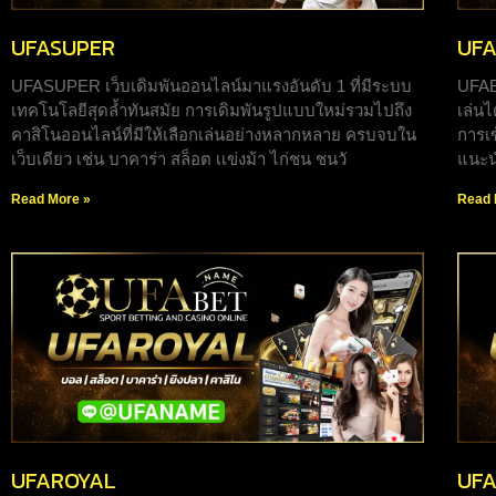
UFASUPER
UF
UFASUPER เว็บเดิมพันออนไลน์มาแรงอันดับ 1 ที่มีระบบ
UFAB
เทคโนโลยีสุดล้ำทันสมัย การเดิมพันรูปแบบใหม่รวมไปถึง
เล่นไ
คาสิโนออนไลน์ที่มีให้เลือกเล่นอย่างหลากหลาย ครบจบใน
การเข
เว็บเดียว เช่น บาคาร่า สล็อต เเข่งม้า ไก่ชน ชนวั
แนะน
Read More »
Read 
UFAROYAL
UFA