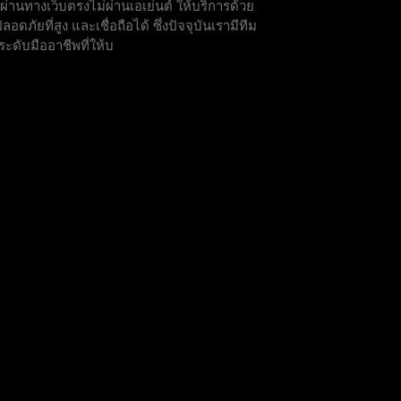
การผ่านทางเว็บตรงไม่ผ่านเอเย่นต์ ให้บริการด้วย
ภัยที่สูง และเชื่อถือได้ ซึ่งปัจจุบันเรามีทีม
ดับมืออาชีพที่ให้บ