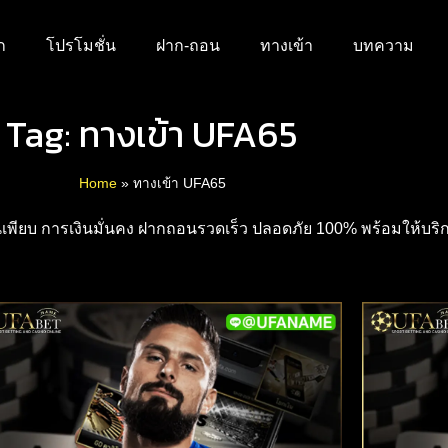
ก
โปรโมชั่น
ฝาก-ถอน
ทางเข้า
บทความ
Tag: ทางเข้า UFA65
Home
»
ทางเข้า UFA65
นเพียบ การเงินมั่นคง ฝากถอนรวดเร็ว ปลอดภัย 100% พร้อมให้บริ