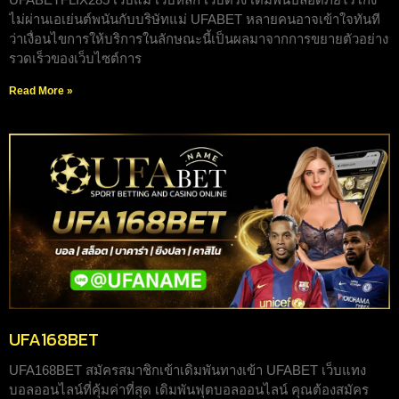
ไม่ผ่านเอเย่นต์พนันกับบริษัทแม่ UFABET หลายคนอาจเข้าใจทันที
ว่าเงื่อนไขการให้บริการในลักษณะนี้เป็นผลมาจากการขยายตัวอย่าง
รวดเร็วของเว็บไซต์การ
Read More »
UFA168BET
UFA168BET สมัครสมาชิกเข้าเดิมพันทางเข้า UFABET เว็บแทง
บอลออนไลน์ที่คุ้มค่าที่สุด เดิมพันฟุตบอลออนไลน์ คุณต้องสมัคร