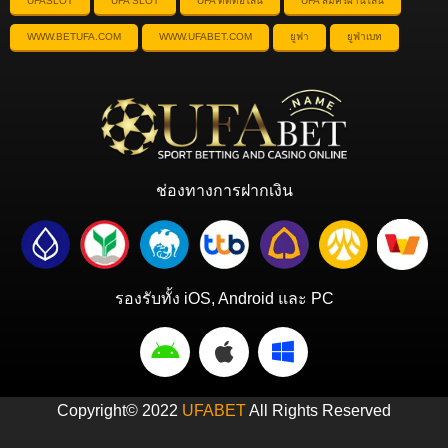
UFASLOT
UFA SLOT
UFA ติดต่อไลน์
UFA สมัครผ่านไลน์
WWW.BETUFA.COM
WWW.UFABET.COM
ยูฟา
ยูฟ่าเบท
ช่องทางการฝากเงิน
รองรับทั้ง iOS, Android และ PC
Copyright© 2022
UFABET
All Rights Reserved