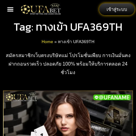
เข้าสู่ระบบ
Tag: ทางเข้า UFA369TH
Home
»
ทางเข้า UFA369TH
สมัครสมาชิกเว็บตรงบริษัทแม่ โปรโมชั่นเพียบ การเงินมั่นคง
ฝากถอนรวดเร็ว ปลอดภัย 100% พร้อมให้บริการตลอด 24
ชั่วโมง