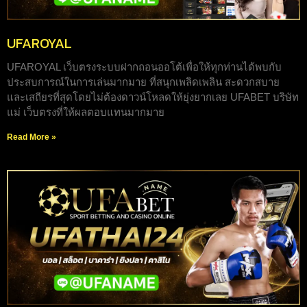
UFAROYAL
UFAROYAL เว็บตรงระบบฝากถอนออโต้เพื่อให้ทุกท่านได้พบกับ
ประสบการณ์ในการเล่นมากมาย ที่สนุกเพลิดเพลิน สะดวกสบาย
และเสถียรที่สุดโดยไม่ต้องดาวน์โหลดให้ยุ่งยากเลย UFABET บริษัท
แม่ เว็บตรงที่ให้ผลตอบแทนมากมาย
Read More »