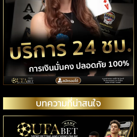
บทความที่น่าสนใจ