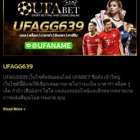
UFAGG639
UFAGG639 เว็บไซต์พนันออนไลน์ UFABET ชื่อดัง เจ้าใหญ่
เว็บไซต์นี้มีเกมให้เลือกเล่นมากมายไม่ว่าจะเป็น บาคาร่า สล็อต รู
เล็ต กำถั่ว เสือมังกร ไฮโล แทงบอลออนไลน์และอีกหลากหลายเกม
การพนันที่คุณไม่ควรพลาด คุณ
Read More »