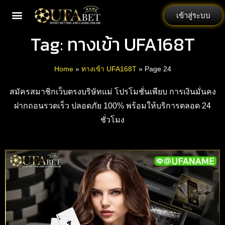
เข้าสู่ระบบ
Tag: ทางเข้า UFA168T
Home
»
ทางเข้า UFA168T
»
Page 24
สมัครสมาชิกเว็บตรงบริษัทแม่ โปรโมชั่นเพียบ การเงินมั่นคง
ฝากถอนรวดเร็ว ปลอดภัย 100% พร้อมให้บริการตลอด 24
ชั่วโมง