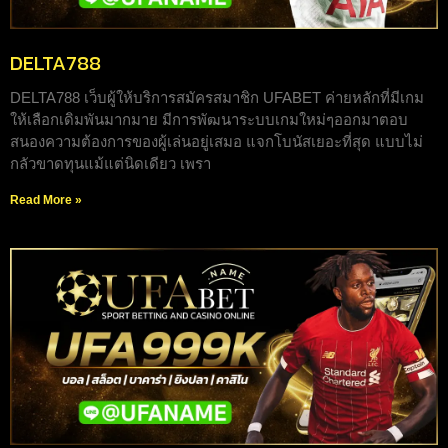
DELTA788
DELTA788 เว็บผู้ให้บริการสมัครสมาชิก UFABET ค่ายหลักที่มีเกม
ให้เลือกเดิมพันมากมาย มีการพัฒนาระบบเกมใหม่ๆออกมาตอบ
สนองความต้องการของผู้เล่นอยู่เสมอ แจกโบนัสเยอะที่สุด แบบไม่
กลัวขาดทุนแม้แต่นิดเดียว เพรา
Read More »