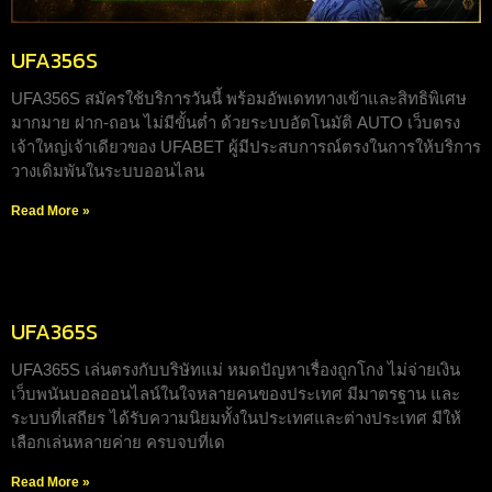
UFA356S
UFA356S สมัครใช้บริการวันนี้ พร้อมอัพเดททางเข้าและสิทธิพิเศษ
มากมาย ฝาก-ถอน ไม่มีขั้นต่ำ ด้วยระบบอัตโนมัติ AUTO เว็บตรง
เจ้าใหญ่เจ้าเดียวของ UFABET ผู้มีประสบการณ์ตรงในการให้บริการ
วางเดิมพันในระบบออนไลน
Read More »
UFA365S
UFA365S เล่นตรงกับบริษัทแม่ หมดปัญหาเรื่องถูกโกง ไม่จ่ายเงิน
เว็บพนันบอลออนไลน์ในใจหลายคนของประเทศ มีมาตรฐาน และ
ระบบที่เสถียร ได้รับความนิยมทั้งในประเทศและต่างประเทศ มีให้
เลือกเล่นหลายค่าย ครบจบที่เด
Read More »