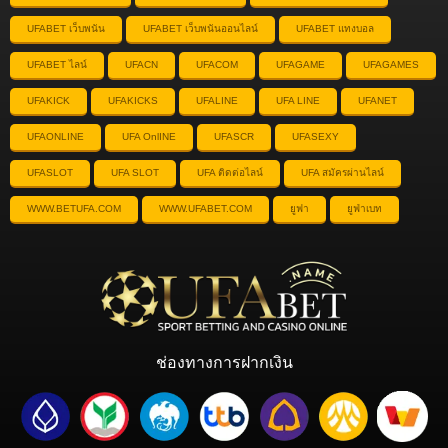
UFABET เว็บพนัน
UFABET เว็บพนันออนไลน์
UFABET แทงบอล
UFABET ไลน์
UFACN
UFACOM
UFAGAME
UFAGAMES
UFAKICK
UFAKICKS
UFALINE
UFA LINE
UFANET
UFAONLINE
UFA OnlINE
UFASCR
UFASEXY
UFASLOT
UFA SLOT
UFA ติดต่อไลน์
UFA สมัครผ่านไลน์
WWW.BETUFA.COM
WWW.UFABET.COM
ยูฟา
ยูฟ่าเบท
ช่องทางการฝากเงิน