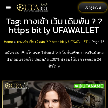
เข้าสู่ระบบ
Tag: ทางเข้า เว็บ เดิมพัน ? ?
https bit ly UFAWALLET
Home
»
ทางเข้า เว็บ เดิมพัน ? ? https bit ly UFAWALLET
»
Page 73
สมัครสมาชิกเว็บตรงบริษัทแม่ โปรโมชั่นเพียบ การเงินมั่นคง
ฝากถอนรวดเร็ว ปลอดภัย 100% พร้อมให้บริการตลอด 24
ชั่วโมง