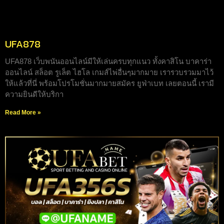
UFA878
UFA878 เว็บพนันออนไลน์มีให้เล่นครบทุกแนว ทั้งคาสิโน บาคาร่า
ออนไลน์ สล็อต รูเล็ต ไฮโล เกมส์ไพ่อื่นๆมากมาย เรารวบรวมมาไว้
ให้แล้วที่นี่ พร้อมโปรโมชั่นมากมายสมัคร ยูฟ่าเบท เลยตอนนี้ เรามี
ความยินดีให้บริกา
Read More »