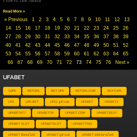
เว็บตรง ไม่ผ่านเอเย่
Read More »
« Previous
1
2
3
4
5
6
7
8
9
10
11
12
13
14
15
16
17
18
19
20
21
22
23
24
25
26
27
28
29
30
31
32
33
34
35
36
37
38
39
40
41
42
43
44
45
46
47
48
49
50
51
52
53
54
55
56
57
58
59
60
61
62
63
64
65
66
67
68
69
70
71
72
73
74
75
76
Next »
UFABET
1UFA
BETUFA
BET UFA
BETUFA.COM
SEXYUFA
UFA
UFA.BET
UFA1 ยูฟ่าเบต
UFABET
UFABET1
UFABET877
UFABETCN
UFABET COM
UFABETSEXY
UFABET SLOT
UFABETSLOT
UFABETTING
UFABET ติดต่อไลน์
UFABET ยูฟ่าเบท
UFABET สมัครผ่านไลน์