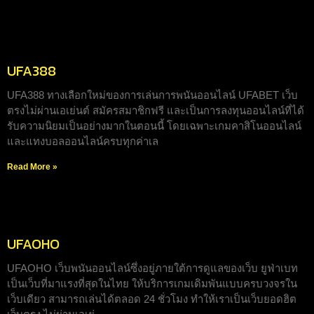
UFA388
UFA388 ทางเลือกใหม่ของการเล่นการพนันออนไลน์ UFABET เว็บ
ตรงไม่ผ่านเอเย่นต์ สมัครสมาชิกฟรี และเป็นการลงทุนออนไลน์ที่ได้
รับความนิยมเป็นอย่างมากในตอนนี้ โดยเฉพาะเกมคาสิโนออนไลน์
และแทงบอลออนไลน์ครบทุกค่าเล
Read More »
UFAOHO
UFAOHO เว็บพนันออนไลน์ซึ่งอยู่ภายใต้การดูแลของเว็บ ยูฟ่าเบท
เป็นเว็บที่มาแรงที่สุดในไทย ให้บริการเกมเดิมพันแบบครบวงจรใน
เว็บเดียว สามารถเล่นได้ตลอด 24 ชั่วโมง ทำให้เราเป็นเว็บยอดฮิต