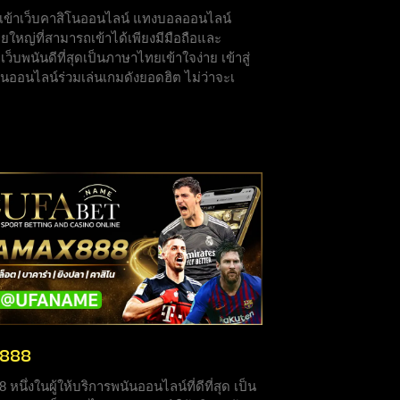
เข้าเว็บคาสิโนออนไลน์ แทงบอลออนไลน์
ใหญ่ที่สามารถเข้าได้เพียงมีมือถือและ
 เว็บพนันดีที่สุดเป็นภาษาไทยเข้าใจง่าย เข้าสู่
นออนไลน์ร่วมเล่นเกมดังยอดฮิต ไม่ว่าจะเ
888
ึ่งในผู้ให้บริการพนันออนไลน์ที่ดีที่สุด เป็น