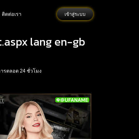
ติดต่อเรา
เข้าสู่ระบบ
.aspx lang en-gb
การตลอด 24 ชั่วโมง