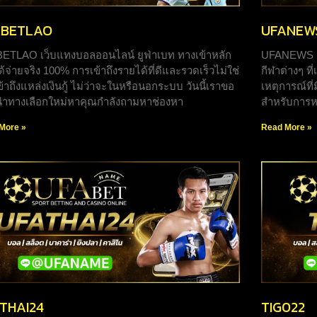
ABETLAO
UFANEW
ETLAO เว็บแทงบอลออนไลน์ ยูฟ่าเบท ทางเข้าหลัก
UFANEWS เป
ด้จ่ายจริง 100% การเข้าถึงรายได้ที่ดีและรวดเร็วไม่ใช่
กีฬาต่างๆ ที
้าถึงแหล่งเงินกู้ ไม่ว่าจะในหรือนอกระบบ วันนี้เราขอ
เหตุการณ์ที่
ำทางเลือกใหม่หาคุณกำลังถามหาช่องหา
สำหรับการหาข
More »
Read More »
THAI24
TIG022