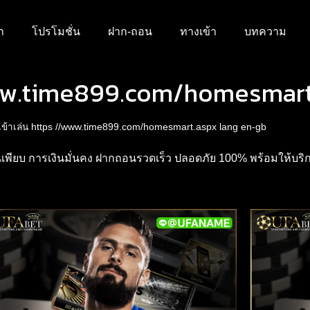
ก
โปรโมชั่น
ฝาก-ถอน
ทางเข้า
บทความ
/www.time899.com/homesmart
เข้าเล่น https //www.time899.com/homesmart.aspx lang en-gb
นเพียบ การเงินมั่นคง ฝากถอนรวดเร็ว ปลอดภัย 100% พร้อมให้บริ